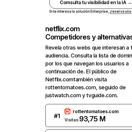
Comsulta tu visibilidad en la IA 
Si te interesa la solución Enterprise,
¡reserva un
netflix.com
Competidores y alternativa
Revela otras webs que interesan a 
audiencia. Consulta la lista de domi
por los que navegan los usuarios a
continuación de. El público de
Netflix.comtambién visita
rottentomatoes.com, seguido de
justwatch.com y tvguide.com.
rottentomatoes.com
#
1
93,75 M
Visitas: