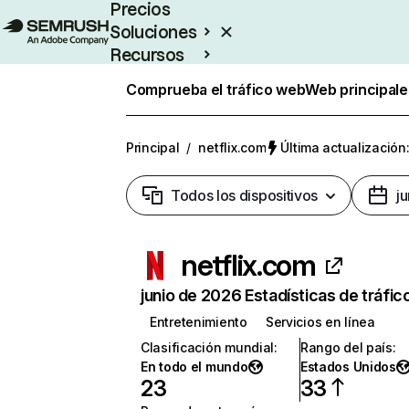
Precios
Soluciones
Recursos
Empresas
Comprueba el tráfico web
Web principale
Principal
/
netflix.com
Última actualización:
Todos los dispositivos
j
netflix.com
junio de 2026 Estadísticas de tráfic
Entretenimiento
Servicios en línea
Clasificación mundial
:
Rango del país
:
En todo el mundo
Estados Unidos
23
33