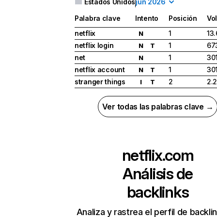
Estados Unidos
jun 2026
Palabra clave
Intento
Posición
Vo
netflix
1
13
N
netflix login
1
67
N
T
net
1
30
N
netflix account
1
30
N
T
stranger things
2
2.
I
T
Ver todas las palabras clave →
netflix.com
Análisis de
backlinks
Analiza y rastrea el perfil de backli