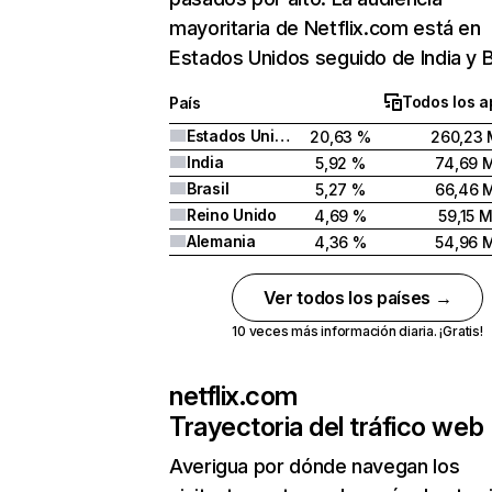
mayoritaria de Netflix.com está en
Estados Unidos seguido de India y Br
Todos los a
País
Estados Unidos
20,63 %
260,23 
India
5,92 %
74,69 
Brasil
5,27 %
66,46 
Reino Unido
4,69 %
59,15 
Alemania
4,36 %
54,96 
Ver todos los países →
10 veces más información diaria. ¡Gratis!
netflix.com
Trayectoria del tráfico web
Averigua por dónde navegan los