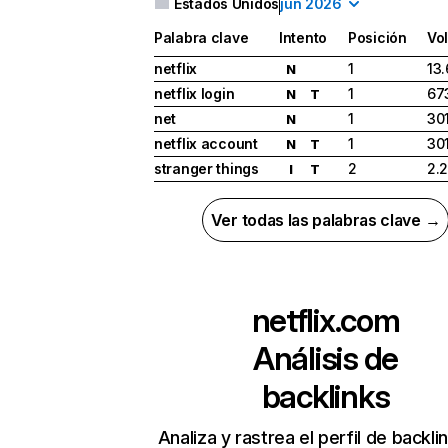
Estados Unidos
jun 2026
Palabra clave
Intento
Posición
Vo
netflix
1
13
N
netflix login
1
67
N
T
net
1
30
N
netflix account
1
30
N
T
stranger things
2
2.
I
T
Ver todas las palabras clave →
netflix.com
Análisis de
backlinks
Analiza y rastrea el perfil de backli