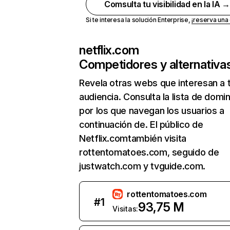
Comsulta tu visibilidad en la IA 
Si te interesa la solución Enterprise,
¡reserva un
netflix.com
Competidores y alternativa
Revela otras webs que interesan a 
audiencia. Consulta la lista de domi
por los que navegan los usuarios a
continuación de. El público de
Netflix.comtambién visita
rottentomatoes.com, seguido de
justwatch.com y tvguide.com.
rottentomatoes.com
#
1
93,75 M
Visitas: