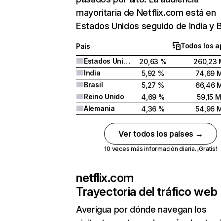
mayoritaria de Netflix.com está en
Estados Unidos seguido de India y Br
Todos los a
País
Estados Unidos
20,63 %
260,23 
India
5,92 %
74,69 
Brasil
5,27 %
66,46 
Reino Unido
4,69 %
59,15 
Alemania
4,36 %
54,96 
Ver todos los países →
10 veces más información diaria. ¡Gratis!
netflix.com
Trayectoria del tráfico web
Averigua por dónde navegan los