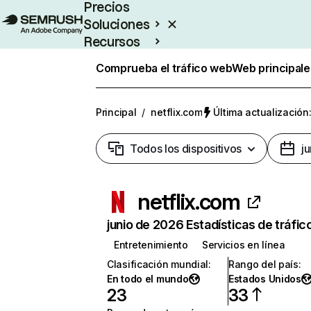
Precios
Soluciones
Recursos
Empresas
Comprueba el tráfico web
Web principale
Principal
/
netflix.com
Última actualización:
Todos los dispositivos
j
netflix.com
junio de 2026 Estadísticas de tráfic
Entretenimiento
Servicios en línea
Clasificación mundial
:
Rango del país
:
En todo el mundo
Estados Unidos
23
33