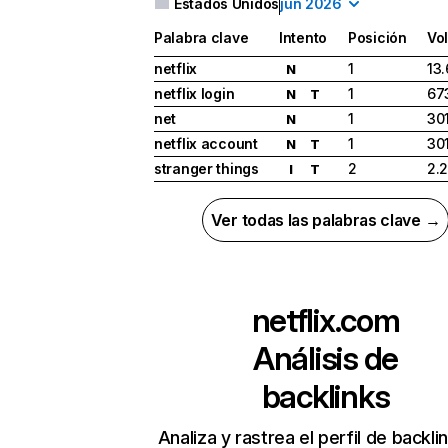
Estados Unidos
jun 2026
Palabra clave
Intento
Posición
Vo
netflix
1
13
N
netflix login
1
67
N
T
net
1
30
N
netflix account
1
30
N
T
stranger things
2
2.
I
T
Ver todas las palabras clave →
netflix.com
Análisis de
backlinks
Analiza y rastrea el perfil de backli