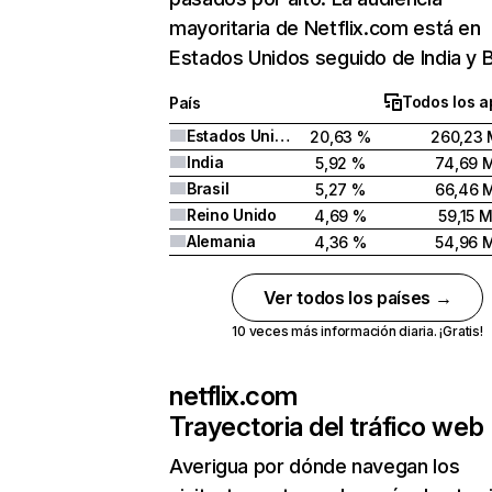
mayoritaria de Netflix.com está en
Estados Unidos seguido de India y Br
Todos los a
País
Estados Unidos
20,63 %
260,23 
India
5,92 %
74,69 
Brasil
5,27 %
66,46 
Reino Unido
4,69 %
59,15 
Alemania
4,36 %
54,96 
Ver todos los países →
10 veces más información diaria. ¡Gratis!
netflix.com
Trayectoria del tráfico web
Averigua por dónde navegan los