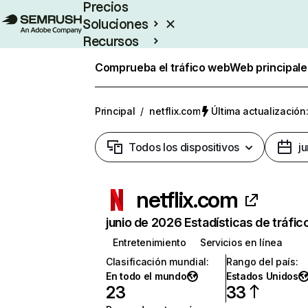
Precios
Soluciones
Recursos
Empresas
Comprueba el tráfico web
Web principale
Principal
/
netflix.com
Última actualización:
Todos los dispositivos
j
netflix.com
junio de 2026 Estadísticas de tráfic
Entretenimiento
Servicios en línea
Clasificación mundial
:
Rango del país
:
En todo el mundo
Estados Unidos
23
33