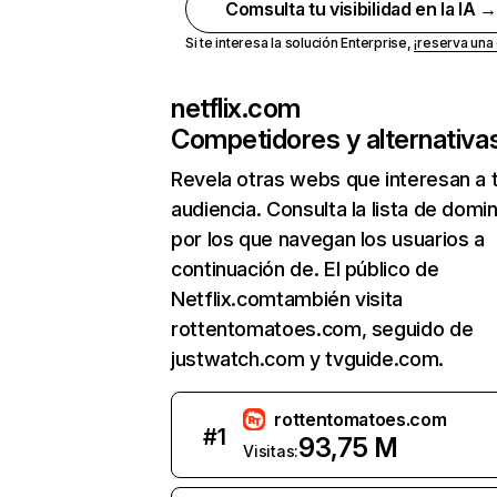
Comsulta tu visibilidad en la IA 
Si te interesa la solución Enterprise,
¡reserva un
netflix.com
Competidores y alternativa
Revela otras webs que interesan a 
audiencia. Consulta la lista de domi
por los que navegan los usuarios a
continuación de. El público de
Netflix.comtambién visita
rottentomatoes.com, seguido de
justwatch.com y tvguide.com.
rottentomatoes.com
#
1
93,75 M
Visitas: