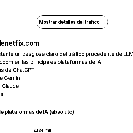
Mostrar detalles del tráfico →
de
netflix.com
nstante un desglose claro del tráfico procedente de 
x.com en las principales plataformas de IA:
tas de ChatGPT
de Gemini
e Claude
s!
e plataformas de IA (absoluto)
469 mil