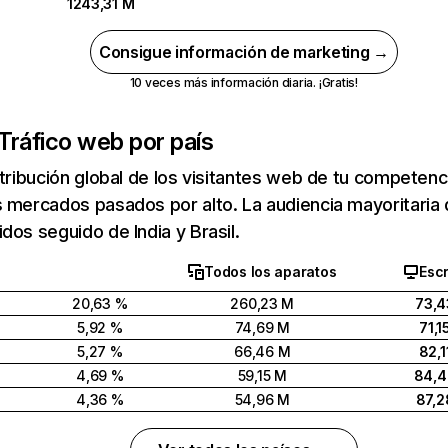
1243,31 M
Consigue información de marketing →
10 veces más información diaria. ¡Gratis!
Tráfico web por país
stribución global de los visitantes web de tu competen
 mercados pasados por alto. La audiencia mayoritaria 
dos seguido de India y Brasil.
Todos los aparatos
Escr
20,63 %
260,23 M
73,4
5,92 %
74,69 M
71,1
5,27 %
66,46 M
82,1
4,69 %
59,15 M
84,
4,36 %
54,96 M
87,2