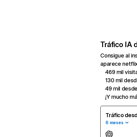
Tráfico IA 
Consigue al i
aparece netfli
469 mil visi
130 mil des
49 mil desd
¡Y mucho má
Tráfico desd
6 meses