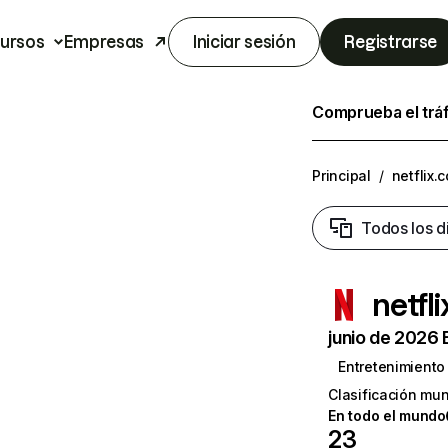
ursos
Empresas
Iniciar sesión
Registrarse
Comprueba el trá
Principal
/
netflix.
Todos los d
netfl
junio de 2026 
Entretenimiento
Clasificación mun
En todo el mundo
23