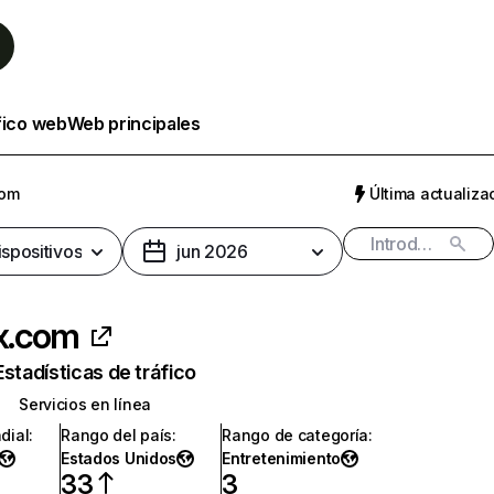
fico web
Web principales
com
Última actualizac
ispositivos
jun 2026
ix.com
Estadísticas de tráfico
Servicios en línea
dial
:
Rango del país
:
Rango de categoría
:
Estados Unidos
Entretenimiento
33
3