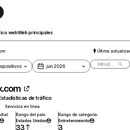
fico web
Web principales
com
Última actualizac
ispositivos
jun 2026
ix.com
Estadísticas de tráfico
Servicios en línea
dial
:
Rango del país
:
Rango de categoría
:
Estados Unidos
Entretenimiento
33
3