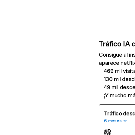
Tráfico IA 
Consigue al i
aparece netfli
469 mil visi
130 mil des
49 mil desd
¡Y mucho má
Tráfico desd
6 meses