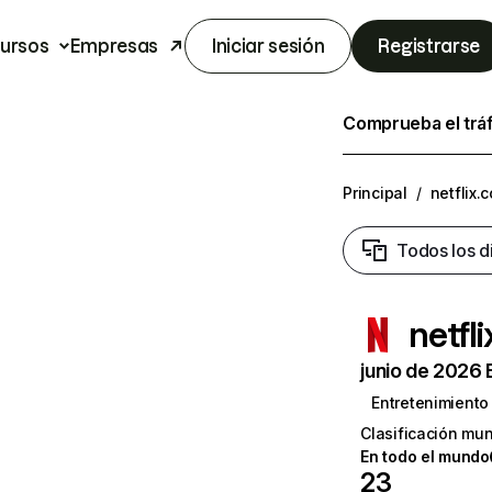
ursos
Empresas
Iniciar sesión
Registrarse
Comprueba el trá
Principal
/
netflix.
Todos los d
netfl
junio de 2026 
Entretenimiento
Clasificación mun
En todo el mundo
23