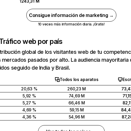
1243,31 M
Consigue información de marketing →
10 veces más información diaria. ¡Gratis!
Tráfico web por país
stribución global de los visitantes web de tu competen
 mercados pasados por alto. La audiencia mayoritaria 
dos seguido de India y Brasil.
Todos los aparatos
Escr
20,63 %
260,23 M
73,4
5,92 %
74,69 M
71,1
5,27 %
66,46 M
82,1
4,69 %
59,15 M
84,
4,36 %
54,96 M
87,2