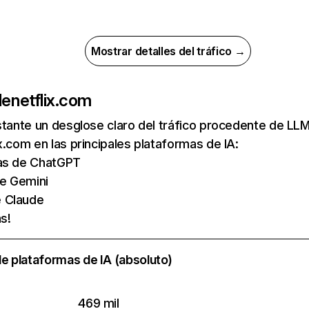
Mostrar detalles del tráfico →
de
netflix.com
nstante un desglose claro del tráfico procedente de 
x.com en las principales plataformas de IA:
tas de ChatGPT
de Gemini
e Claude
s!
e plataformas de IA (absoluto)
469 mil