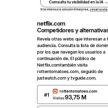
Comsulta tu visibilidad en la IA 
Si te interesa la solución Enterprise,
¡reserva un
netflix.com
Competidores y alternativa
Revela otras webs que interesan a 
audiencia. Consulta la lista de domi
por los que navegan los usuarios a
continuación de. El público de
Netflix.comtambién visita
rottentomatoes.com, seguido de
justwatch.com y tvguide.com.
rottentomatoes.com
#
1
93,75 M
Visitas: