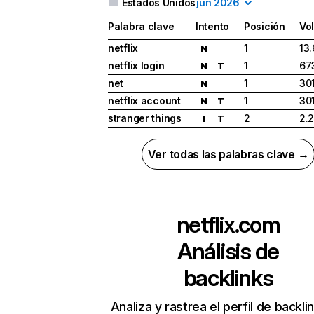
Estados Unidos
jun 2026
Palabra clave
Intento
Posición
Vo
netflix
1
13
N
netflix login
1
67
N
T
net
1
30
N
netflix account
1
30
N
T
stranger things
2
2.
I
T
Ver todas las palabras clave →
netflix.com
Análisis de
backlinks
Analiza y rastrea el perfil de backli