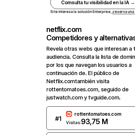
Comsulta tu visibilidad en la IA 
Si te interesa la solución Enterprise,
¡reserva un
netflix.com
Competidores y alternativa
Revela otras webs que interesan a 
audiencia. Consulta la lista de domi
por los que navegan los usuarios a
continuación de. El público de
Netflix.comtambién visita
rottentomatoes.com, seguido de
justwatch.com y tvguide.com.
rottentomatoes.com
#
1
93,75 M
Visitas: