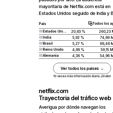
mayoritaria de Netflix.com está en
Estados Unidos seguido de India y Br
Todos los a
País
Estados Unidos
20,63 %
260,23 
India
5,92 %
74,69 
Brasil
5,27 %
66,46 
Reino Unido
4,69 %
59,15 
Alemania
4,36 %
54,96 
Ver todos los países →
10 veces más información diaria. ¡Gratis!
netflix.com
Trayectoria del tráfico web
Averigua por dónde navegan los