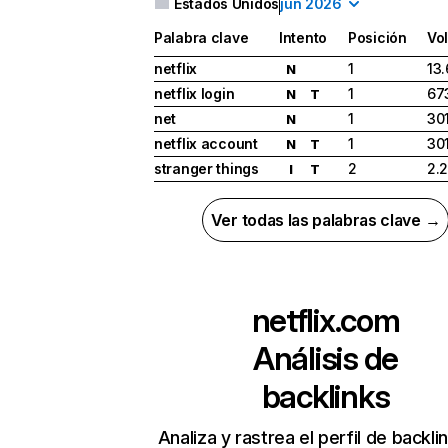
Estados Unidos
jun 2026
Palabra clave
Intento
Posición
Vo
netflix
1
13
N
netflix login
1
67
N
T
net
1
30
N
netflix account
1
30
N
T
stranger things
2
2.
I
T
Ver todas las palabras clave →
netflix.com
Análisis de
backlinks
Analiza y rastrea el perfil de backli