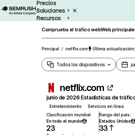
Precios
Soluciones
Recursos
Empresas
Comprueba el tráfico web
Web principale
Principal
/
netflix.com
Última actualización:
Todos los dispositivos
j
netflix.com
junio de 2026 Estadísticas de tráfic
Entretenimiento
Servicios en línea
Clasificación mundial
:
Rango del país
:
En todo el mundo
Estados Unidos
23
33