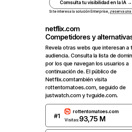
Comsulta tu visibilidad en la IA 
Si te interesa la solución Enterprise,
¡reserva un
netflix.com
Competidores y alternativa
Revela otras webs que interesan a 
audiencia. Consulta la lista de domi
por los que navegan los usuarios a
continuación de. El público de
Netflix.comtambién visita
rottentomatoes.com, seguido de
justwatch.com y tvguide.com.
rottentomatoes.com
#
1
93,75 M
Visitas: