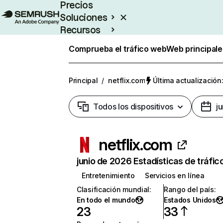
Precios
Soluciones
Recursos
Empresas
Comprueba el tráfico web
Web principale
Principal
/
netflix.com
Última actualización:
Todos los dispositivos
j
netflix.com
junio de 2026 Estadísticas de tráfic
Entretenimiento
Servicios en línea
Clasificación mundial
:
Rango del país
:
En todo el mundo
Estados Unidos
23
33