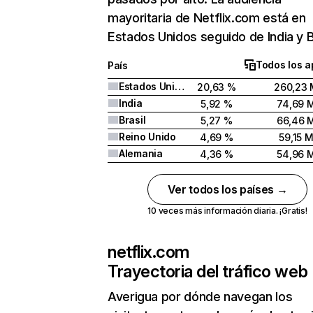
mayoritaria de Netflix.com está en
Estados Unidos seguido de India y Br
Todos los a
País
Estados Unidos
20,63 %
260,23 
India
5,92 %
74,69 
Brasil
5,27 %
66,46 
Reino Unido
4,69 %
59,15 
Alemania
4,36 %
54,96 
Ver todos los países →
10 veces más información diaria. ¡Gratis!
netflix.com
Trayectoria del tráfico web
Averigua por dónde navegan los