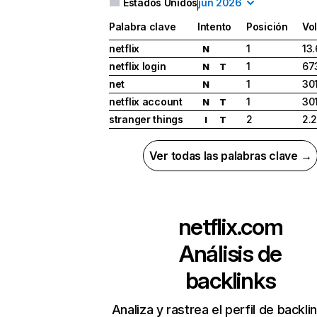
Estados Unidos
jun 2026
Palabra clave
Intento
Posición
Vo
netflix
1
13
N
netflix login
1
67
N
T
net
1
30
N
netflix account
1
30
N
T
stranger things
2
2.
I
T
Ver todas las palabras clave →
netflix.com
Análisis de
backlinks
Analiza y rastrea el perfil de backli