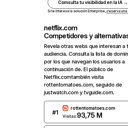
Comsulta tu visibilidad en la IA 
Si te interesa la solución Enterprise,
¡reserva un
netflix.com
Competidores y alternativa
Revela otras webs que interesan a 
audiencia. Consulta la lista de domi
por los que navegan los usuarios a
continuación de. El público de
Netflix.comtambién visita
rottentomatoes.com, seguido de
justwatch.com y tvguide.com.
rottentomatoes.com
#
1
93,75 M
Visitas: