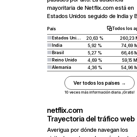
mayoritaria de Netflix.com está en
Estados Unidos seguido de India y Br
Todos los a
País
Estados Unidos
20,63 %
260,23 
India
5,92 %
74,69 
Brasil
5,27 %
66,46 
Reino Unido
4,69 %
59,15 
Alemania
4,36 %
54,96 
Ver todos los países →
10 veces más información diaria. ¡Gratis!
netflix.com
Trayectoria del tráfico web
Averigua por dónde navegan los