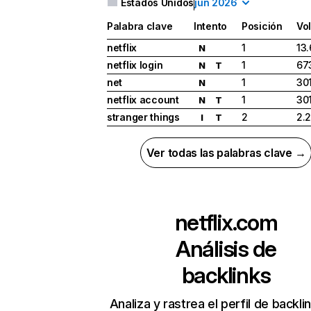
Estados Unidos
jun 2026
Palabra clave
Intento
Posición
Vo
netflix
1
13
N
netflix login
1
67
N
T
net
1
30
N
netflix account
1
30
N
T
stranger things
2
2.
I
T
Ver todas las palabras clave →
netflix.com
Análisis de
backlinks
Analiza y rastrea el perfil de backli