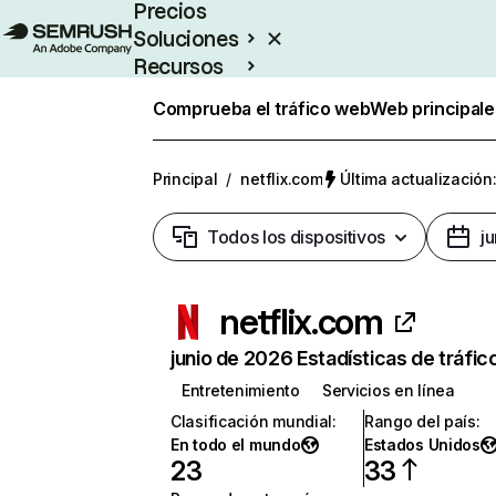
Precios
Soluciones
Recursos
Empresas
Comprueba el tráfico web
Web principale
Principal
/
netflix.com
Última actualización:
Todos los dispositivos
j
netflix.com
junio de 2026 Estadísticas de tráfic
Entretenimiento
Servicios en línea
Clasificación mundial
:
Rango del país
:
En todo el mundo
Estados Unidos
23
33