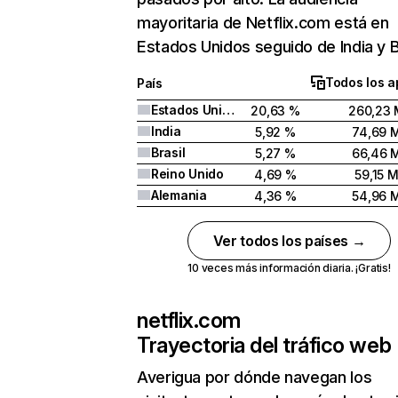
mayoritaria de Netflix.com está en
Estados Unidos seguido de India y Br
Todos los a
País
Estados Unidos
20,63 %
260,23 
India
5,92 %
74,69 
Brasil
5,27 %
66,46 
Reino Unido
4,69 %
59,15 
Alemania
4,36 %
54,96 
Ver todos los países →
10 veces más información diaria. ¡Gratis!
netflix.com
Trayectoria del tráfico web
Averigua por dónde navegan los