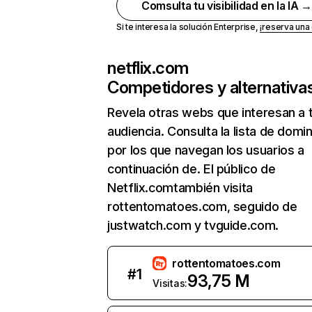
Comsulta tu visibilidad en la IA 
Si te interesa la solución Enterprise,
¡reserva un
netflix.com
Competidores y alternativa
Revela otras webs que interesan a 
audiencia. Consulta la lista de domi
por los que navegan los usuarios a
continuación de. El público de
Netflix.comtambién visita
rottentomatoes.com, seguido de
justwatch.com y tvguide.com.
rottentomatoes.com
#
1
93,75 M
Visitas: