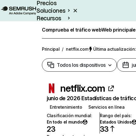
Precios
Soluciones
Recursos
Empresas
Comprueba el tráfico web
Web principale
Principal
/
netflix.com
Última actualización:
Todos los dispositivos
j
netflix.com
junio de 2026 Estadísticas de tráfic
Entretenimiento
Servicios en línea
Clasificación mundial
:
Rango del país
:
En todo el mundo
Estados Unidos
23
33