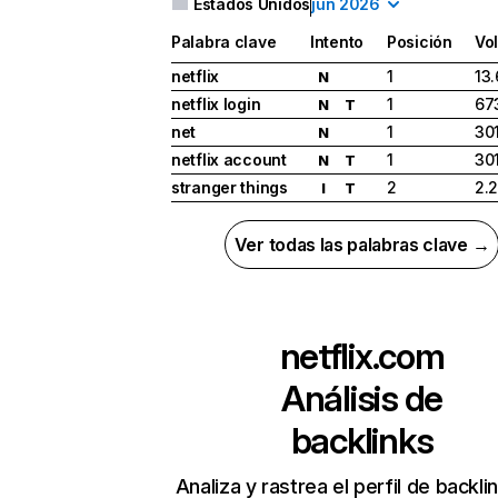
Estados Unidos
jun 2026
Palabra clave
Intento
Posición
Vo
netflix
1
13
N
netflix login
1
67
N
T
net
1
30
N
netflix account
1
30
N
T
stranger things
2
2.
I
T
Ver todas las palabras clave →
netflix.com
Análisis de
backlinks
Analiza y rastrea el perfil de backli