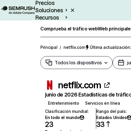
Precios
Soluciones
Recursos
Empresas
Comprueba el tráfico web
Web principale
Principal
/
netflix.com
Última actualización:
Todos los dispositivos
j
netflix.com
junio de 2026 Estadísticas de tráfic
Entretenimiento
Servicios en línea
Clasificación mundial
:
Rango del país
:
En todo el mundo
Estados Unidos
23
33