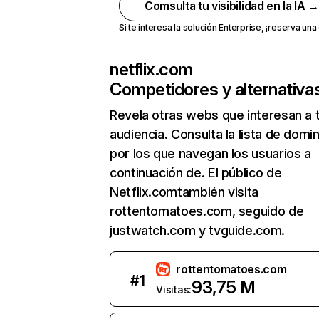
Comsulta tu visibilidad en la IA 
Si te interesa la solución Enterprise,
¡reserva un
netflix.com
Competidores y alternativa
Revela otras webs que interesan a 
audiencia. Consulta la lista de domi
por los que navegan los usuarios a
continuación de. El público de
Netflix.comtambién visita
rottentomatoes.com, seguido de
justwatch.com y tvguide.com.
rottentomatoes.com
#
1
93,75 M
Visitas: