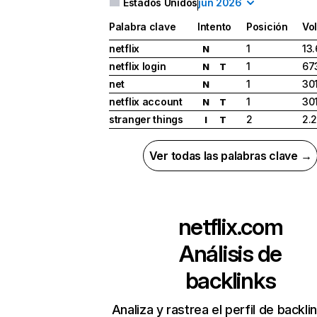
Estados Unidos
jun 2026
Palabra clave
Intento
Posición
Vo
netflix
1
13
N
netflix login
1
67
N
T
net
1
30
N
netflix account
1
30
N
T
stranger things
2
2.
I
T
Ver todas las palabras clave →
netflix.com
Análisis de
backlinks
Analiza y rastrea el perfil de backli