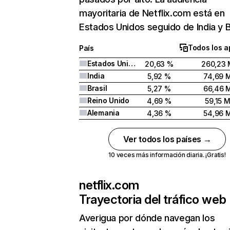
mayoritaria de Netflix.com está en
Estados Unidos seguido de India y Br
Todos los a
País
Estados Unidos
20,63 %
260,23 
India
5,92 %
74,69 
Brasil
5,27 %
66,46 
Reino Unido
4,69 %
59,15 
Alemania
4,36 %
54,96 
Ver todos los países →
10 veces más información diaria. ¡Gratis!
netflix.com
Trayectoria del tráfico web
Averigua por dónde navegan los