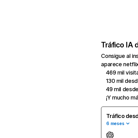
Tráfico IA 
Consigue al i
aparece netfli
469 mil visi
130 mil des
49 mil desd
¡Y mucho má
Tráfico desd
6 meses