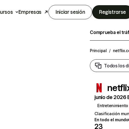
ursos
Empresas
Iniciar sesión
Registrarse
Comprueba el trá
Principal
/
netflix.
Todos los d
netfl
junio de 2026 
Entretenimiento
Clasificación mun
En todo el mundo
23