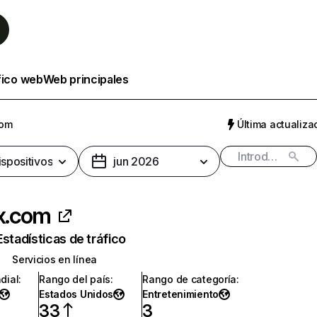
fico web
Web principales
com
Última actualizac
ispositivos
jun 2026
ix.com
Estadísticas de tráfico
Servicios en línea
dial
:
Rango del país
:
Rango de categoría
:
Estados Unidos
Entretenimiento
33
3