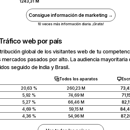
1243,31 M
Consigue información de marketing →
10 veces más información diaria. ¡Gratis!
Tráfico web por país
stribución global de los visitantes web de tu competen
 mercados pasados por alto. La audiencia mayoritaria 
dos seguido de India y Brasil.
Todos los aparatos
Escr
20,63 %
260,23 M
73,4
5,92 %
74,69 M
71,1
5,27 %
66,46 M
82,1
4,69 %
59,15 M
84,
4,36 %
54,96 M
87,2