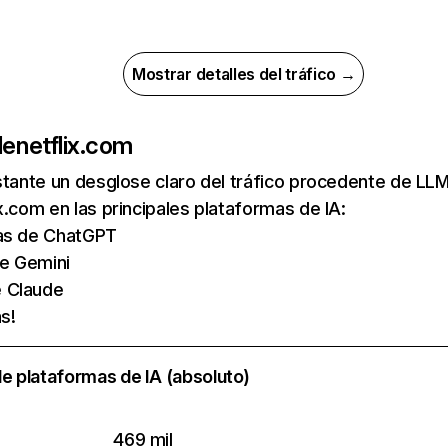
Mostrar detalles del tráfico →
de
netflix.com
nstante un desglose claro del tráfico procedente de 
x.com en las principales plataformas de IA:
tas de ChatGPT
de Gemini
e Claude
s!
e plataformas de IA (absoluto)
469 mil