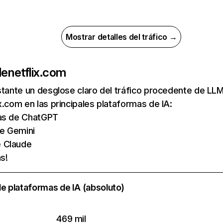
Mostrar detalles del tráfico →
de
netflix.com
nstante un desglose claro del tráfico procedente de 
x.com en las principales plataformas de IA:
tas de ChatGPT
de Gemini
e Claude
s!
e plataformas de IA (absoluto)
469 mil