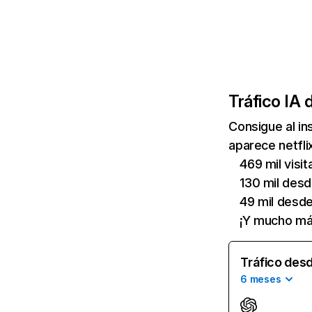
Tráfico IA 
Consigue al i
aparece netfli
469 mil visi
130 mil des
49 mil desd
¡Y mucho má
Tráfico desd
6 meses