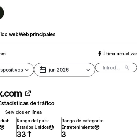
fico web
Web principales
com
Última actualizac
ispositivos
jun 2026
ix.com
Estadísticas de tráfico
Servicios en línea
dial
:
Rango del país
:
Rango de categoría
:
Estados Unidos
Entretenimiento
33
3