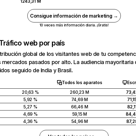
1243,31 M
Consigue información de marketing →
10 veces más información diaria. ¡Gratis!
Tráfico web por país
stribución global de los visitantes web de tu competen
 mercados pasados por alto. La audiencia mayoritaria 
dos seguido de India y Brasil.
Todos los aparatos
Escr
20,63 %
260,23 M
73,4
5,92 %
74,69 M
71,1
5,27 %
66,46 M
82,1
4,69 %
59,15 M
84,
4,36 %
54,96 M
87,2