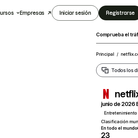
ursos
Empresas
Iniciar sesión
Registrarse
Comprueba el trá
Principal
/
netflix.
Todos los d
netfl
junio de 2026 
Entretenimiento
Clasificación mun
En todo el mundo
23