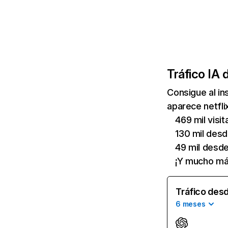
Tráfico IA 
Consigue al i
aparece netfli
469 mil visi
130 mil des
49 mil desd
¡Y mucho má
Tráfico desd
6 meses