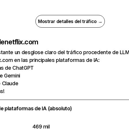
Mostrar detalles del tráfico →
de
netflix.com
nstante un desglose claro del tráfico procedente de 
x.com en las principales plataformas de IA:
tas de ChatGPT
de Gemini
e Claude
s!
e plataformas de IA (absoluto)
469 mil