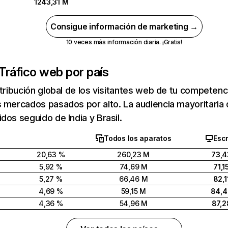
1243,31 M
Consigue información de marketing →
10 veces más información diaria. ¡Gratis!
Tráfico web por país
stribución global de los visitantes web de tu competen
 mercados pasados por alto. La audiencia mayoritaria 
dos seguido de India y Brasil.
Todos los aparatos
Escr
20,63 %
260,23 M
73,4
5,92 %
74,69 M
71,1
5,27 %
66,46 M
82,1
4,69 %
59,15 M
84,
4,36 %
54,96 M
87,2