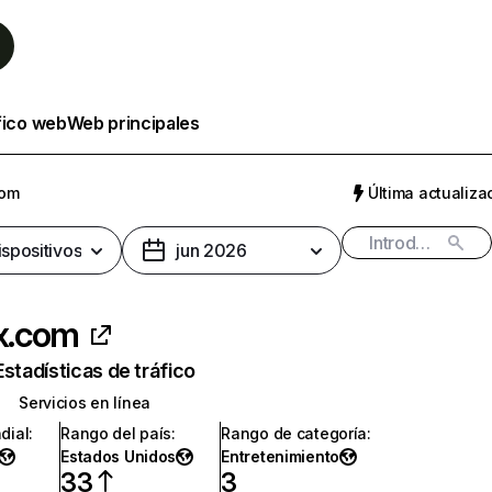
fico web
Web principales
com
Última actualizac
ispositivos
jun 2026
ix.com
Estadísticas de tráfico
Servicios en línea
dial
:
Rango del país
:
Rango de categoría
:
Estados Unidos
Entretenimiento
33
3