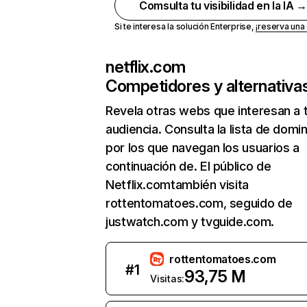
Comsulta tu visibilidad en la IA 
Si te interesa la solución Enterprise,
¡reserva un
netflix.com
Competidores y alternativa
Revela otras webs que interesan a 
audiencia. Consulta la lista de domi
por los que navegan los usuarios a
continuación de. El público de
Netflix.comtambién visita
rottentomatoes.com, seguido de
justwatch.com y tvguide.com.
rottentomatoes.com
#
1
93,75 M
Visitas: