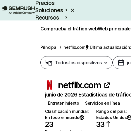
Precios
Soluciones
Recursos
Empresas
Comprueba el tráfico web
Web principale
Principal
/
netflix.com
Última actualización:
Todos los dispositivos
j
netflix.com
junio de 2026 Estadísticas de tráfic
Entretenimiento
Servicios en línea
Clasificación mundial
:
Rango del país
:
En todo el mundo
Estados Unidos
23
33