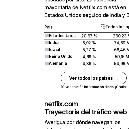
mayoritaria de Netflix.com está en
Estados Unidos seguido de India y Br
Todos los a
País
Estados Unidos
20,63 %
260,23 
India
5,92 %
74,69 
Brasil
5,27 %
66,46 
Reino Unido
4,69 %
59,15 
Alemania
4,36 %
54,96 
Ver todos los países →
10 veces más información diaria. ¡Gratis!
netflix.com
Trayectoria del tráfico web
Averigua por dónde navegan los