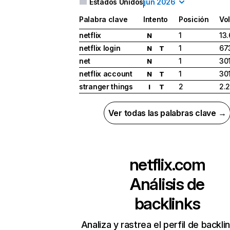
Estados Unidos
jun 2026
Palabra clave
Intento
Posición
Vo
netflix
1
13
N
netflix login
1
67
N
T
net
1
30
N
netflix account
1
30
N
T
stranger things
2
2.
I
T
Ver todas las palabras clave →
netflix.com
Análisis de
backlinks
Analiza y rastrea el perfil de backli