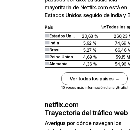
mayoritaria de Netflix.com está en
Estados Unidos seguido de India y Br
Todos los a
País
Estados Unidos
20,63 %
260,23 
India
5,92 %
74,69 
Brasil
5,27 %
66,46 
Reino Unido
4,69 %
59,15 
Alemania
4,36 %
54,96 
Ver todos los países →
10 veces más información diaria. ¡Gratis!
netflix.com
Trayectoria del tráfico web
Averigua por dónde navegan los