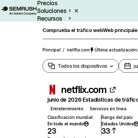
Precios
Soluciones
Recursos
Empresas
Comprueba el tráfico web
Web principale
Principal
/
netflix.com
Última actualización:
Todos los dispositivos
j
netflix.com
junio de 2026 Estadísticas de tráfic
Entretenimiento
Servicios en línea
Clasificación mundial
:
Rango del país
:
En todo el mundo
Estados Unidos
23
33