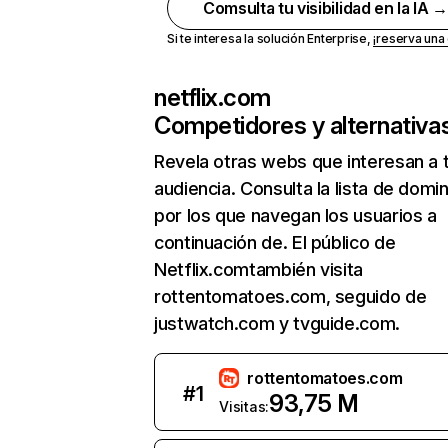
Comsulta tu visibilidad en la IA 
Si te interesa la solución Enterprise,
¡reserva un
netflix.com
Competidores y alternativa
Revela otras webs que interesan a 
audiencia. Consulta la lista de domi
por los que navegan los usuarios a
continuación de. El público de
Netflix.comtambién visita
rottentomatoes.com, seguido de
justwatch.com y tvguide.com.
rottentomatoes.com
#
1
93,75 M
Visitas: