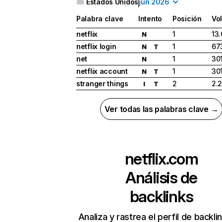
Estados Unidos
jun 2026
Palabra clave
Intento
Posición
Vo
netflix
1
13
N
netflix login
1
67
N
T
net
1
30
N
netflix account
1
30
N
T
stranger things
2
2.
I
T
Ver todas las palabras clave →
netflix.com
Análisis de
backlinks
Analiza y rastrea el perfil de backli