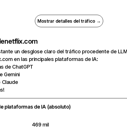
Mostrar detalles del tráfico →
de
netflix.com
nstante un desglose claro del tráfico procedente de 
x.com en las principales plataformas de IA:
tas de ChatGPT
de Gemini
e Claude
s!
e plataformas de IA (absoluto)
469 mil