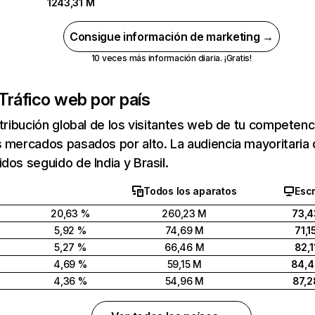
1243,31 M
Consigue información de marketing →
10 veces más información diaria. ¡Gratis!
Tráfico web por país
stribución global de los visitantes web de tu competen
 mercados pasados por alto. La audiencia mayoritaria 
dos seguido de India y Brasil.
Todos los aparatos
Escr
20,63 %
260,23 M
73,4
5,92 %
74,69 M
71,1
5,27 %
66,46 M
82,1
4,69 %
59,15 M
84,
4,36 %
54,96 M
87,2