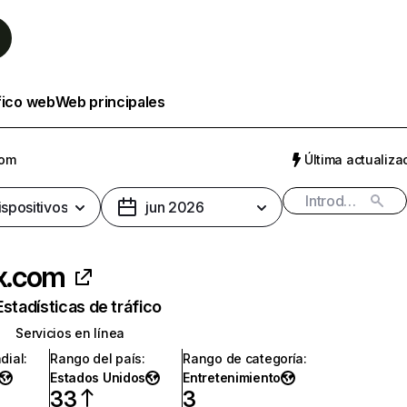
fico web
Web principales
com
Última actualizac
ispositivos
jun 2026
ix.com
Estadísticas de tráfico
Servicios en línea
dial
:
Rango del país
:
Rango de categoría
:
Estados Unidos
Entretenimiento
33
3