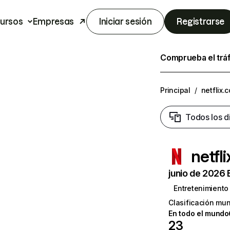
ursos
Empresas
Iniciar sesión
Registrarse
Comprueba el trá
Principal
/
netflix.
Todos los d
netfl
junio de 2026 
Entretenimiento
Clasificación mun
En todo el mundo
23