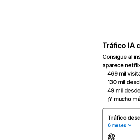
Tráfico IA 
Consigue al i
aparece netfli
469 mil visi
130 mil des
49 mil desd
¡Y mucho má
Tráfico desd
6 meses