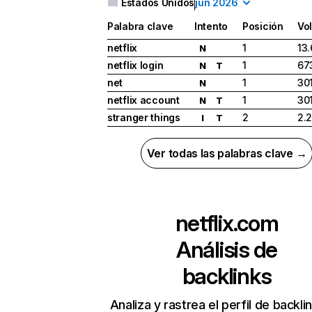
Estados Unidos
jun 2026
Palabra clave
Intento
Posición
Vo
netflix
1
13
N
netflix login
1
67
N
T
net
1
30
N
netflix account
1
30
N
T
stranger things
2
2.
I
T
Ver todas las palabras clave →
netflix.com
Análisis de
backlinks
Analiza y rastrea el perfil de backli