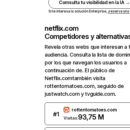
Comsulta tu visibilidad en la IA 
Si te interesa la solución Enterprise,
¡reserva un
netflix.com
Competidores y alternativa
Revela otras webs que interesan a 
audiencia. Consulta la lista de domi
por los que navegan los usuarios a
continuación de. El público de
Netflix.comtambién visita
rottentomatoes.com, seguido de
justwatch.com y tvguide.com.
rottentomatoes.com
#
1
93,75 M
Visitas: