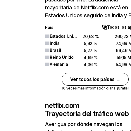
mayoritaria de Netflix.com está en
Estados Unidos seguido de India y Br
Todos los a
País
Estados Unidos
20,63 %
260,23 
India
5,92 %
74,69 
Brasil
5,27 %
66,46 
Reino Unido
4,69 %
59,15 
Alemania
4,36 %
54,96 
Ver todos los países →
10 veces más información diaria. ¡Gratis!
netflix.com
Trayectoria del tráfico web
Averigua por dónde navegan los