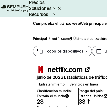
Precios
Soluciones
Recursos
Empresas
Comprueba el tráfico web
Web principale
Principal
/
netflix.com
Última actualización:
Todos los dispositivos
j
netflix.com
junio de 2026 Estadísticas de tráfic
Entretenimiento
Servicios en línea
Clasificación mundial
:
Rango del país
:
En todo el mundo
Estados Unidos
23
33