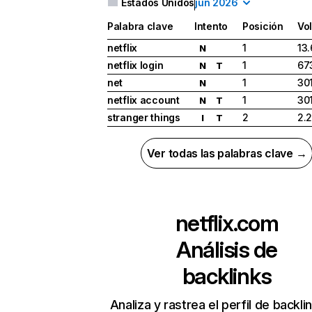
Estados Unidos
jun 2026
Palabra clave
Intento
Posición
Vo
netflix
1
13
N
netflix login
1
67
N
T
net
1
30
N
netflix account
1
30
N
T
stranger things
2
2.
I
T
Ver todas las palabras clave →
netflix.com
Análisis de
backlinks
Analiza y rastrea el perfil de backli