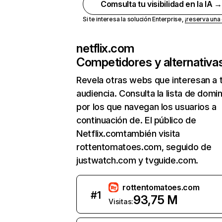
Comsulta tu visibilidad en la IA 
Si te interesa la solución Enterprise,
¡reserva un
netflix.com
Competidores y alternativa
Revela otras webs que interesan a 
audiencia. Consulta la lista de domi
por los que navegan los usuarios a
continuación de. El público de
Netflix.comtambién visita
rottentomatoes.com, seguido de
justwatch.com y tvguide.com.
rottentomatoes.com
#
1
93,75 M
Visitas: