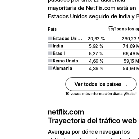
mayoritaria de Netflix.com está en
Estados Unidos seguido de India y Br
Todos los a
País
Estados Unidos
20,63 %
260,23 
India
5,92 %
74,69 
Brasil
5,27 %
66,46 
Reino Unido
4,69 %
59,15 
Alemania
4,36 %
54,96 
Ver todos los países →
10 veces más información diaria. ¡Gratis!
netflix.com
Trayectoria del tráfico web
Averigua por dónde navegan los