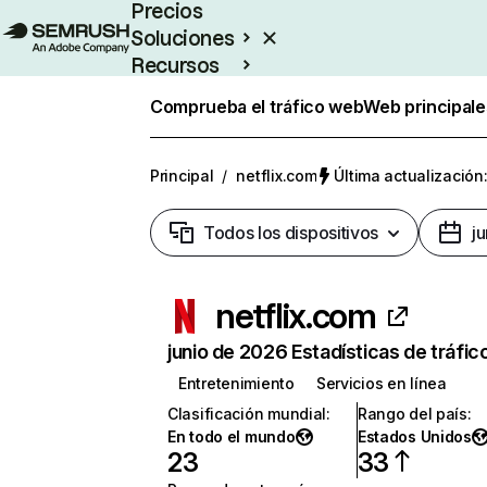
Precios
Soluciones
Recursos
Empresas
Comprueba el tráfico web
Web principale
Principal
/
netflix.com
Última actualización:
Todos los dispositivos
j
netflix.com
junio de 2026 Estadísticas de tráfic
Entretenimiento
Servicios en línea
Clasificación mundial
:
Rango del país
:
En todo el mundo
Estados Unidos
23
33