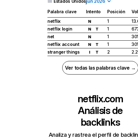
Estados Unidos
jun 2026
Palabra clave
Intento
Posición
Vo
netflix
1
13
N
netflix login
1
67
N
T
net
1
30
N
netflix account
1
30
N
T
stranger things
2
2.
I
T
Ver todas las palabras clave →
netflix.com
Análisis de
backlinks
Analiza y rastrea el perfil de backli