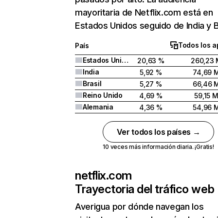
mayoritaria de Netflix.com está en
Estados Unidos seguido de India y Br
Todos los a
País
Estados Unidos
20,63 %
260,23 
India
5,92 %
74,69 
Brasil
5,27 %
66,46 
Reino Unido
4,69 %
59,15 
Alemania
4,36 %
54,96 
Ver todos los países →
10 veces más información diaria. ¡Gratis!
netflix.com
Trayectoria del tráfico web
Averigua por dónde navegan los