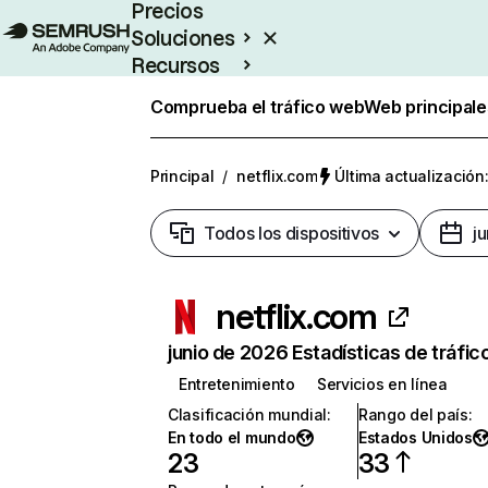
Precios
Soluciones
Recursos
Empresas
Comprueba el tráfico web
Web principale
Principal
/
netflix.com
Última actualización:
Todos los dispositivos
j
netflix.com
junio de 2026 Estadísticas de tráfic
Entretenimiento
Servicios en línea
Clasificación mundial
:
Rango del país
:
En todo el mundo
Estados Unidos
23
33