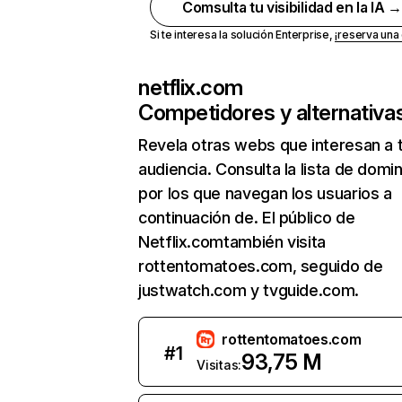
Comsulta tu visibilidad en la IA 
Si te interesa la solución Enterprise,
¡reserva un
netflix.com
Competidores y alternativa
Revela otras webs que interesan a 
audiencia. Consulta la lista de domi
por los que navegan los usuarios a
continuación de. El público de
Netflix.comtambién visita
rottentomatoes.com, seguido de
justwatch.com y tvguide.com.
rottentomatoes.com
#
1
93,75 M
Visitas: