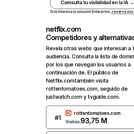
Comsulta tu visibilidad en la IA 
Si te interesa la solución Enterprise,
¡reserva un
netflix.com
Competidores y alternativa
Revela otras webs que interesan a 
audiencia. Consulta la lista de domi
por los que navegan los usuarios a
continuación de. El público de
Netflix.comtambién visita
rottentomatoes.com, seguido de
justwatch.com y tvguide.com.
rottentomatoes.com
#
1
93,75 M
Visitas: