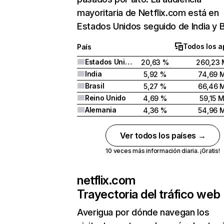
mayoritaria de Netflix.com está en
Estados Unidos seguido de India y Br
Todos los a
País
Estados Unidos
20,63 %
260,23 
India
5,92 %
74,69 
Brasil
5,27 %
66,46 
Reino Unido
4,69 %
59,15 
Alemania
4,36 %
54,96 
Ver todos los países →
10 veces más información diaria. ¡Gratis!
netflix.com
Trayectoria del tráfico web
Averigua por dónde navegan los