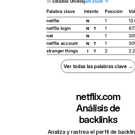
Estados Unidos
jun 2026
Palabra clave
Intento
Posición
Vo
netflix
1
13
N
netflix login
1
67
N
T
net
1
30
N
netflix account
1
30
N
T
stranger things
2
2.
I
T
Ver todas las palabras clave →
netflix.com
Análisis de
backlinks
Analiza y rastrea el perfil de backli