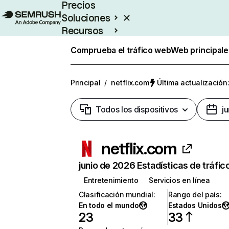
Precios
Soluciones
Recursos
Empresas
Comprueba el tráfico web
Web principale
Principal
/
netflix.com
Última actualización:
Todos los dispositivos
j
netflix.com
junio de 2026 Estadísticas de tráfic
Entretenimiento
Servicios en línea
Clasificación mundial
:
Rango del país
:
En todo el mundo
Estados Unidos
23
33