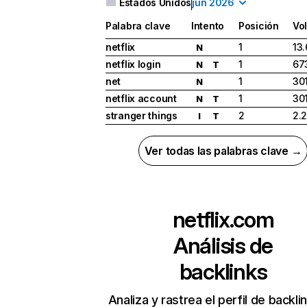
Estados Unidos
jun 2026
Palabra clave
Intento
Posición
Vo
netflix
1
13
N
netflix login
1
67
N
T
net
1
30
N
netflix account
1
30
N
T
stranger things
2
2.
I
T
Ver todas las palabras clave →
netflix.com
Análisis de
backlinks
Analiza y rastrea el perfil de backli