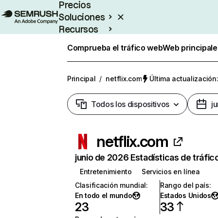
Precios
Soluciones
Recursos
Empresas
Comprueba el tráfico web
Web principale
Principal
/
netflix.com
Última actualización:
Todos los dispositivos
j
netflix.com
junio de 2026 Estadísticas de tráfic
Entretenimiento
Servicios en línea
Clasificación mundial
:
Rango del país
:
En todo el mundo
Estados Unidos
23
33