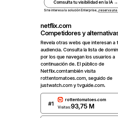
Comsulta tu visibilidad en la IA 
Si te interesa la solución Enterprise,
¡reserva un
netflix.com
Competidores y alternativa
Revela otras webs que interesan a 
audiencia. Consulta la lista de domi
por los que navegan los usuarios a
continuación de. El público de
Netflix.comtambién visita
rottentomatoes.com, seguido de
justwatch.com y tvguide.com.
rottentomatoes.com
#
1
93,75 M
Visitas: