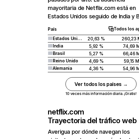
mayoritaria de Netflix.com está en
Estados Unidos seguido de India y Br
Todos los a
País
Estados Unidos
20,63 %
260,23 
India
5,92 %
74,69 
Brasil
5,27 %
66,46 
Reino Unido
4,69 %
59,15 
Alemania
4,36 %
54,96 
Ver todos los países →
10 veces más información diaria. ¡Gratis!
netflix.com
Trayectoria del tráfico web
Averigua por dónde navegan los