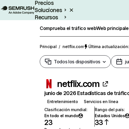
Precios
Soluciones
Recursos
Empresas
Comprueba el tráfico web
Web principale
Principal
/
netflix.com
Última actualización:
Todos los dispositivos
j
netflix.com
junio de 2026 Estadísticas de tráfic
Entretenimiento
Servicios en línea
Clasificación mundial
:
Rango del país
:
En todo el mundo
Estados Unidos
23
33