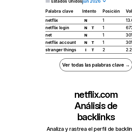
Estados Unidos
jun 2026
Palabra clave
Intento
Posición
Vo
netflix
1
13
N
netflix login
1
67
N
T
net
1
30
N
netflix account
1
30
N
T
stranger things
2
2.
I
T
Ver todas las palabras clave →
netflix.com
Análisis de
backlinks
Analiza y rastrea el perfil de backli