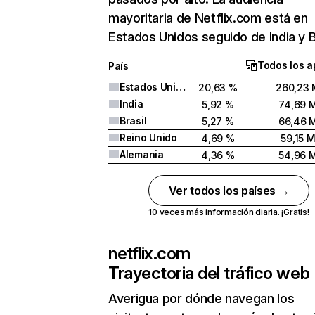
mayoritaria de Netflix.com está en
Estados Unidos seguido de India y Br
Todos los a
País
Estados Unidos
20,63 %
260,23 
India
5,92 %
74,69 
Brasil
5,27 %
66,46 
Reino Unido
4,69 %
59,15 
Alemania
4,36 %
54,96 
Ver todos los países →
10 veces más información diaria. ¡Gratis!
netflix.com
Trayectoria del tráfico web
Averigua por dónde navegan los