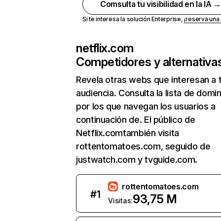
Comsulta tu visibilidad en la IA 
Si te interesa la solución Enterprise,
¡reserva un
netflix.com
Competidores y alternativa
Revela otras webs que interesan a 
audiencia. Consulta la lista de domi
por los que navegan los usuarios a
continuación de. El público de
Netflix.comtambién visita
rottentomatoes.com, seguido de
justwatch.com y tvguide.com.
rottentomatoes.com
#
1
93,75 M
Visitas: