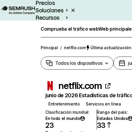
Precios
Soluciones
Recursos
Empresas
Comprueba el tráfico web
Web principale
Principal
/
netflix.com
Última actualización:
Todos los dispositivos
j
netflix.com
junio de 2026 Estadísticas de tráfic
Entretenimiento
Servicios en línea
Clasificación mundial
:
Rango del país
:
En todo el mundo
Estados Unidos
23
33