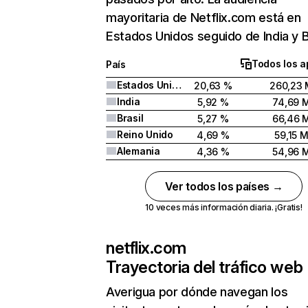
mayoritaria de Netflix.com está en
Estados Unidos seguido de India y Br
Todos los a
País
Estados Unidos
20,63 %
260,23 
India
5,92 %
74,69 
Brasil
5,27 %
66,46 
Reino Unido
4,69 %
59,15 
Alemania
4,36 %
54,96 
Ver todos los países →
10 veces más información diaria. ¡Gratis!
netflix.com
Trayectoria del tráfico web
Averigua por dónde navegan los