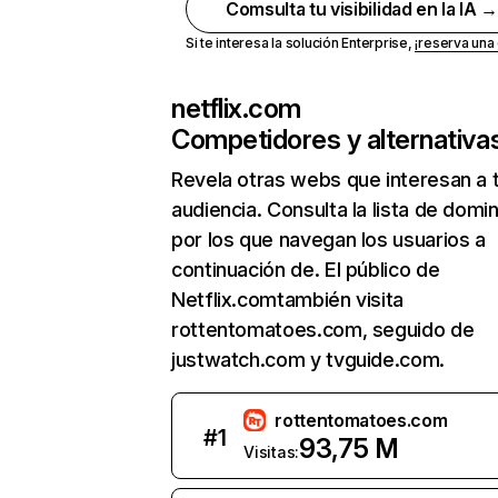
Comsulta tu visibilidad en la IA 
Si te interesa la solución Enterprise,
¡reserva un
netflix.com
Competidores y alternativa
Revela otras webs que interesan a 
audiencia. Consulta la lista de domi
por los que navegan los usuarios a
continuación de. El público de
Netflix.comtambién visita
rottentomatoes.com, seguido de
justwatch.com y tvguide.com.
rottentomatoes.com
#
1
93,75 M
Visitas: