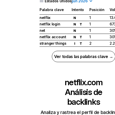
Estados Unidos
jun 2026
Palabra clave
Intento
Posición
Vo
netflix
1
13
N
netflix login
1
67
N
T
net
1
30
N
netflix account
1
30
N
T
stranger things
2
2.
I
T
Ver todas las palabras clave →
netflix.com
Análisis de
backlinks
Analiza y rastrea el perfil de backli