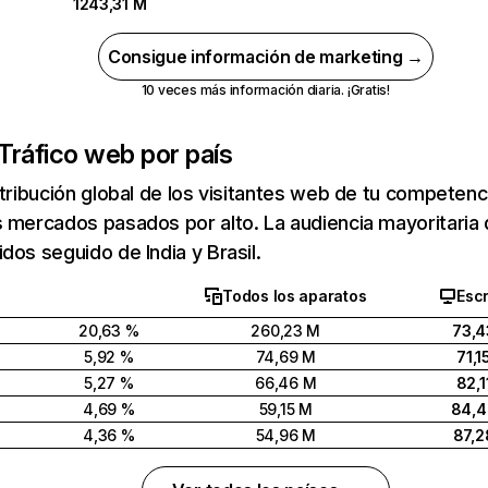
1243,31 M
Consigue información de marketing →
10 veces más información diaria. ¡Gratis!
Tráfico web por país
stribución global de los visitantes web de tu competen
 mercados pasados por alto. La audiencia mayoritaria 
dos seguido de India y Brasil.
Todos los aparatos
Escr
20,63 %
260,23 M
73,4
5,92 %
74,69 M
71,1
5,27 %
66,46 M
82,1
4,69 %
59,15 M
84,
4,36 %
54,96 M
87,2