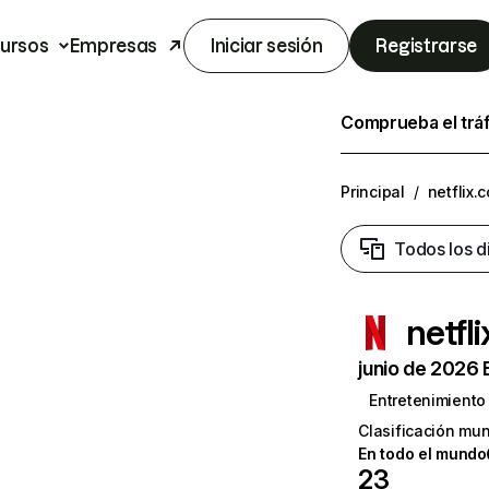
ursos
Empresas
Iniciar sesión
Registrarse
Comprueba el trá
Principal
/
netflix.
Todos los d
netfl
junio de 2026 
Entretenimiento
Clasificación mun
En todo el mundo
23