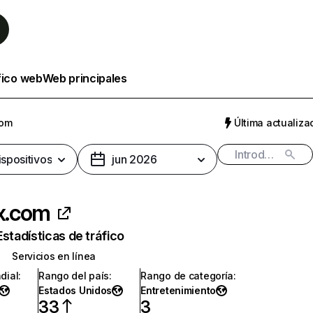
fico web
Web principales
com
Última actualizac
ispositivos
jun 2026
ix.com
Estadísticas de tráfico
Servicios en línea
dial
:
Rango del país
:
Rango de categoría
:
Estados Unidos
Entretenimiento
33
3