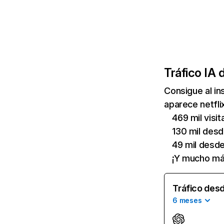
Tráfico IA 
Consigue al i
aparece netfli
469 mil visi
130 mil des
49 mil desd
¡Y mucho má
Tráfico desd
6 meses