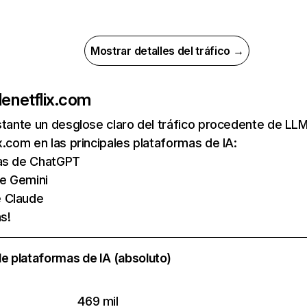
Mostrar detalles del tráfico →
de
netflix.com
nstante un desglose claro del tráfico procedente de 
x.com en las principales plataformas de IA:
tas de ChatGPT
de Gemini
e Claude
s!
e plataformas de IA (absoluto)
469 mil