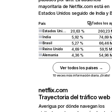
mayoritaria de Netflix.com está en
Estados Unidos seguido de India y Br
Todos los a
País
Estados Unidos
20,63 %
260,23 
India
5,92 %
74,69 
Brasil
5,27 %
66,46 
Reino Unido
4,69 %
59,15 
Alemania
4,36 %
54,96 
Ver todos los países →
10 veces más información diaria. ¡Gratis!
netflix.com
Trayectoria del tráfico web
Averigua por dónde navegan los