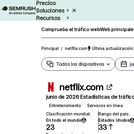
Precios
Soluciones
Recursos
Empresas
Comprueba el tráfico web
Web principale
Principal
/
netflix.com
Última actualización:
Todos los dispositivos
j
netflix.com
junio de 2026 Estadísticas de tráfic
Entretenimiento
Servicios en línea
Clasificación mundial
:
Rango del país
:
En todo el mundo
Estados Unidos
23
33