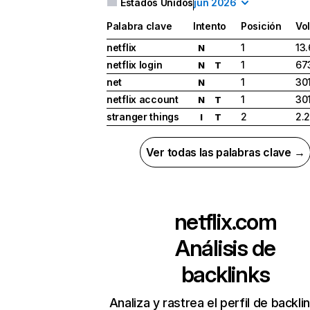
Estados Unidos
jun 2026
Palabra clave
Intento
Posición
Vo
netflix
1
13
N
netflix login
1
67
N
T
net
1
30
N
netflix account
1
30
N
T
stranger things
2
2.
I
T
Ver todas las palabras clave →
netflix.com
Análisis de
backlinks
Analiza y rastrea el perfil de backli