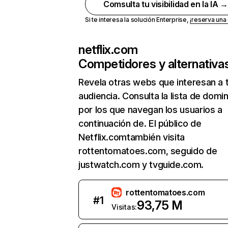
Comsulta tu visibilidad en la IA 
Si te interesa la solución Enterprise,
¡reserva un
netflix.com
Competidores y alternativa
Revela otras webs que interesan a 
audiencia. Consulta la lista de domi
por los que navegan los usuarios a
continuación de. El público de
Netflix.comtambién visita
rottentomatoes.com, seguido de
justwatch.com y tvguide.com.
rottentomatoes.com
#
1
93,75 M
Visitas: