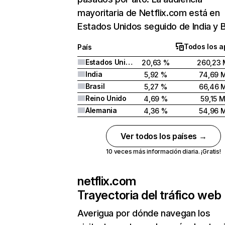
mayoritaria de Netflix.com está en
Estados Unidos seguido de India y Br
Todos los a
País
Estados Unidos
20,63 %
260,23 
India
5,92 %
74,69 
Brasil
5,27 %
66,46 
Reino Unido
4,69 %
59,15 
Alemania
4,36 %
54,96 
Ver todos los países →
10 veces más información diaria. ¡Gratis!
netflix.com
Trayectoria del tráfico web
Averigua por dónde navegan los