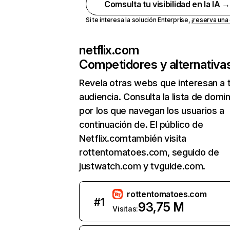
Comsulta tu visibilidad en la IA 
Si te interesa la solución Enterprise,
¡reserva un
netflix.com
Competidores y alternativa
Revela otras webs que interesan a 
audiencia. Consulta la lista de domi
por los que navegan los usuarios a
continuación de. El público de
Netflix.comtambién visita
rottentomatoes.com, seguido de
justwatch.com y tvguide.com.
rottentomatoes.com
#
1
93,75 M
Visitas: