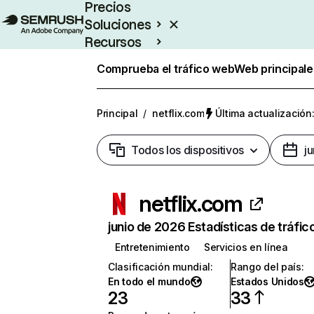
Precios
Soluciones
Recursos
Empresas
Comprueba el tráfico web
Web principale
Principal
/
netflix.com
Última actualización:
Todos los dispositivos
j
netflix.com
junio de 2026 Estadísticas de tráfic
Entretenimiento
Servicios en línea
Clasificación mundial
:
Rango del país
:
En todo el mundo
Estados Unidos
23
33