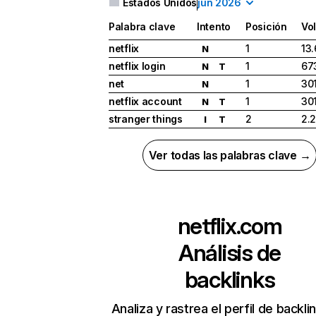
Estados Unidos
jun 2026
Palabra clave
Intento
Posición
Vo
netflix
1
13
N
netflix login
1
67
N
T
net
1
30
N
netflix account
1
30
N
T
stranger things
2
2.
I
T
Ver todas las palabras clave →
netflix.com
Análisis de
backlinks
Analiza y rastrea el perfil de backli