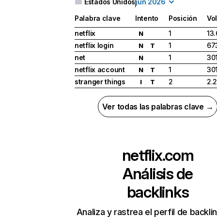
Estados Unidos
jun 2026
Palabra clave
Intento
Posición
Vo
netflix
1
13
N
netflix login
1
67
N
T
net
1
30
N
netflix account
1
30
N
T
stranger things
2
2.
I
T
Ver todas las palabras clave →
netflix.com
Análisis de
backlinks
Analiza y rastrea el perfil de backli