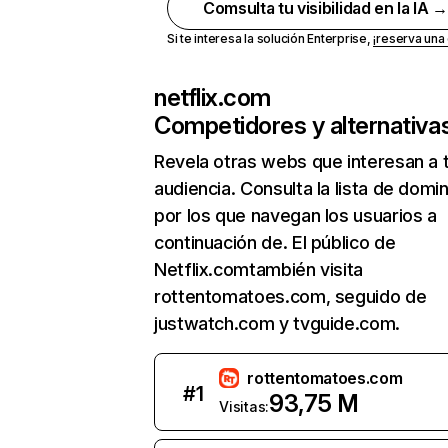
Comsulta tu visibilidad en la IA 
Si te interesa la solución Enterprise,
¡reserva un
netflix.com
Competidores y alternativa
Revela otras webs que interesan a 
audiencia. Consulta la lista de domi
por los que navegan los usuarios a
continuación de. El público de
Netflix.comtambién visita
rottentomatoes.com, seguido de
justwatch.com y tvguide.com.
rottentomatoes.com
#
1
93,75 M
Visitas: