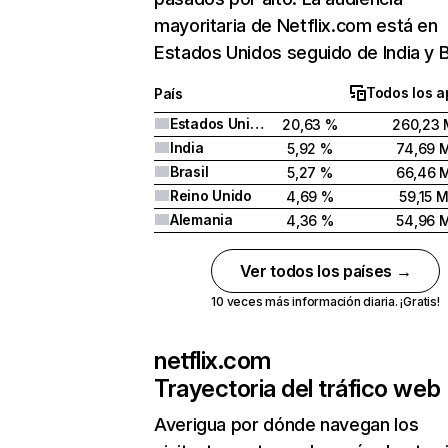
mayoritaria de Netflix.com está en
Estados Unidos seguido de India y Br
Todos los a
País
Estados Unidos
20,63 %
260,23 
India
5,92 %
74,69 
Brasil
5,27 %
66,46 
Reino Unido
4,69 %
59,15 
Alemania
4,36 %
54,96 
Ver todos los países →
10 veces más información diaria. ¡Gratis!
netflix.com
Trayectoria del tráfico web
Averigua por dónde navegan los