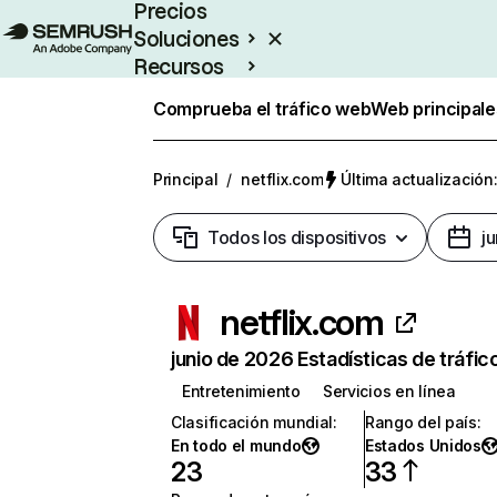
Precios
Soluciones
Recursos
Empresas
Comprueba el tráfico web
Web principale
Principal
/
netflix.com
Última actualización:
Todos los dispositivos
j
netflix.com
junio de 2026 Estadísticas de tráfic
Entretenimiento
Servicios en línea
Clasificación mundial
:
Rango del país
:
En todo el mundo
Estados Unidos
23
33