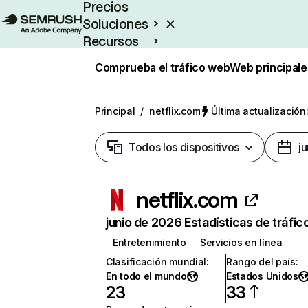
Precios
Soluciones
Recursos
Empresas
Comprueba el tráfico web
Web principale
Principal
/
netflix.com
Última actualización:
Todos los dispositivos
j
netflix.com
junio de 2026 Estadísticas de tráfic
Entretenimiento
Servicios en línea
Clasificación mundial
:
Rango del país
:
En todo el mundo
Estados Unidos
23
33