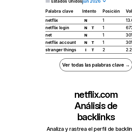
Estados Unidos
jun 2026
Palabra clave
Intento
Posición
Vo
netflix
1
13
N
netflix login
1
67
N
T
net
1
30
N
netflix account
1
30
N
T
stranger things
2
2.
I
T
Ver todas las palabras clave →
netflix.com
Análisis de
backlinks
Analiza y rastrea el perfil de backli