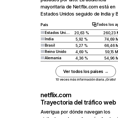
mayoritaria de Netflix.com está en
Estados Unidos seguido de India y Br
Todos los a
País
Estados Unidos
20,63 %
260,23 
India
5,92 %
74,69 
Brasil
5,27 %
66,46 
Reino Unido
4,69 %
59,15 
Alemania
4,36 %
54,96 
Ver todos los países →
10 veces más información diaria. ¡Gratis!
netflix.com
Trayectoria del tráfico web
Averigua por dónde navegan los