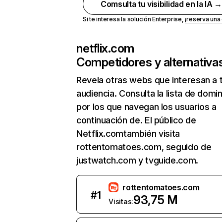
Comsulta tu visibilidad en la IA 
Si te interesa la solución Enterprise,
¡reserva un
netflix.com
Competidores y alternativa
Revela otras webs que interesan a 
audiencia. Consulta la lista de domi
por los que navegan los usuarios a
continuación de. El público de
Netflix.comtambién visita
rottentomatoes.com, seguido de
justwatch.com y tvguide.com.
rottentomatoes.com
#
1
93,75 M
Visitas: