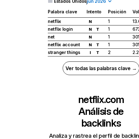
Estados Unidos
jun 2026
Palabra clave
Intento
Posición
Vo
netflix
1
13
N
netflix login
1
67
N
T
net
1
30
N
netflix account
1
30
N
T
stranger things
2
2.
I
T
Ver todas las palabras clave →
netflix.com
Análisis de
backlinks
Analiza y rastrea el perfil de backli