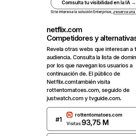
Comsulta tu visibilidad en la IA 
Si te interesa la solución Enterprise,
¡reserva un
netflix.com
Competidores y alternativa
Revela otras webs que interesan a 
audiencia. Consulta la lista de domi
por los que navegan los usuarios a
continuación de. El público de
Netflix.comtambién visita
rottentomatoes.com, seguido de
justwatch.com y tvguide.com.
rottentomatoes.com
#
1
93,75 M
Visitas: