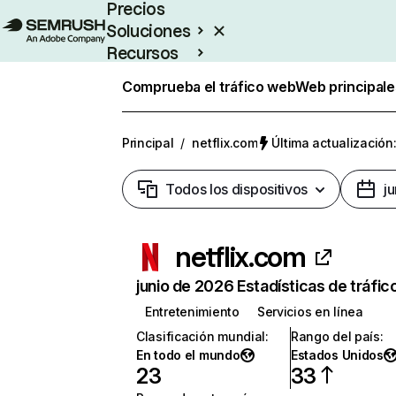
Precios
Soluciones
Recursos
Empresas
Comprueba el tráfico web
Web principale
Principal
/
netflix.com
Última actualización:
Todos los dispositivos
j
netflix.com
junio de 2026 Estadísticas de tráfic
Entretenimiento
Servicios en línea
Clasificación mundial
:
Rango del país
:
En todo el mundo
Estados Unidos
23
33