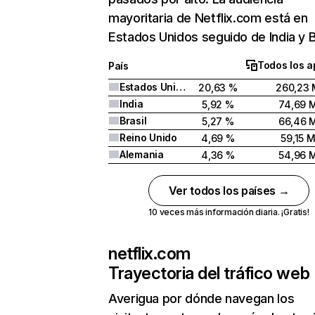
mayoritaria de Netflix.com está en
Estados Unidos seguido de India y Br
Todos los a
País
Estados Unidos
20,63 %
260,23 
India
5,92 %
74,69 
Brasil
5,27 %
66,46 
Reino Unido
4,69 %
59,15 
Alemania
4,36 %
54,96 
Ver todos los países →
10 veces más información diaria. ¡Gratis!
netflix.com
Trayectoria del tráfico web
Averigua por dónde navegan los