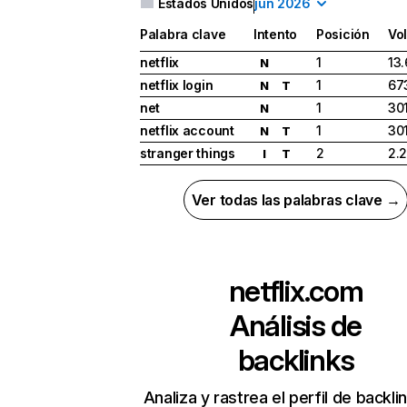
Estados Unidos
jun 2026
Palabra clave
Intento
Posición
Vo
netflix
1
13
N
netflix login
1
67
N
T
net
1
30
N
netflix account
1
30
N
T
stranger things
2
2.
I
T
Ver todas las palabras clave →
netflix.com
Análisis de
backlinks
Analiza y rastrea el perfil de backli