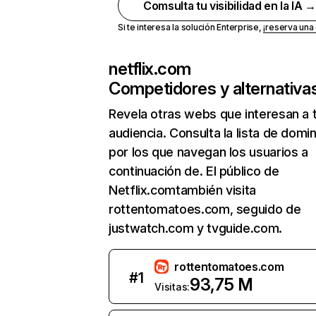
Comsulta tu visibilidad en la IA 
Si te interesa la solución Enterprise,
¡reserva un
netflix.com
Competidores y alternativa
Revela otras webs que interesan a 
audiencia. Consulta la lista de domi
por los que navegan los usuarios a
continuación de. El público de
Netflix.comtambién visita
rottentomatoes.com, seguido de
justwatch.com y tvguide.com.
rottentomatoes.com
#
1
93,75 M
Visitas: