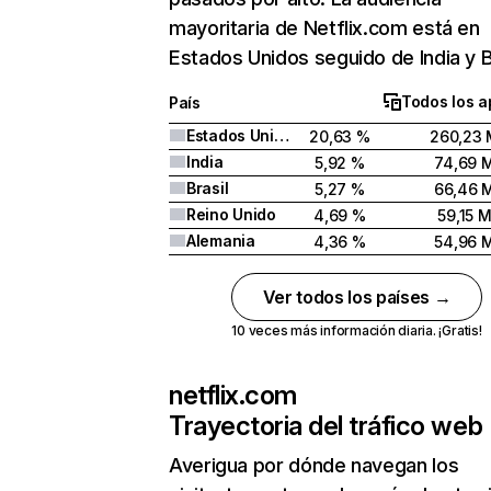
mayoritaria de Netflix.com está en
Estados Unidos seguido de India y Br
Todos los a
País
Estados Unidos
20,63 %
260,23 
India
5,92 %
74,69 
Brasil
5,27 %
66,46 
Reino Unido
4,69 %
59,15 
Alemania
4,36 %
54,96 
Ver todos los países →
10 veces más información diaria. ¡Gratis!
netflix.com
Trayectoria del tráfico web
Averigua por dónde navegan los