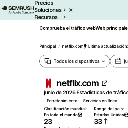
Precios
Soluciones
Recursos
Empresas
Comprueba el tráfico web
Web principale
Principal
/
netflix.com
Última actualización:
Todos los dispositivos
j
netflix.com
junio de 2026 Estadísticas de tráfic
Entretenimiento
Servicios en línea
Clasificación mundial
:
Rango del país
:
En todo el mundo
Estados Unidos
23
33