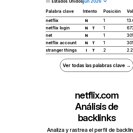
Estados Unidos
jun 2026
Palabra clave
Intento
Posición
Vo
netflix
1
13
N
netflix login
1
67
N
T
net
1
30
N
netflix account
1
30
N
T
stranger things
2
2.
I
T
Ver todas las palabras clave →
netflix.com
Análisis de
backlinks
Analiza y rastrea el perfil de backli