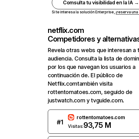
Comsulta tu visibilidad en la IA 
Si te interesa la solución Enterprise,
¡reserva un
netflix.com
Competidores y alternativa
Revela otras webs que interesan a 
audiencia. Consulta la lista de domi
por los que navegan los usuarios a
continuación de. El público de
Netflix.comtambién visita
rottentomatoes.com, seguido de
justwatch.com y tvguide.com.
rottentomatoes.com
#
1
93,75 M
Visitas: