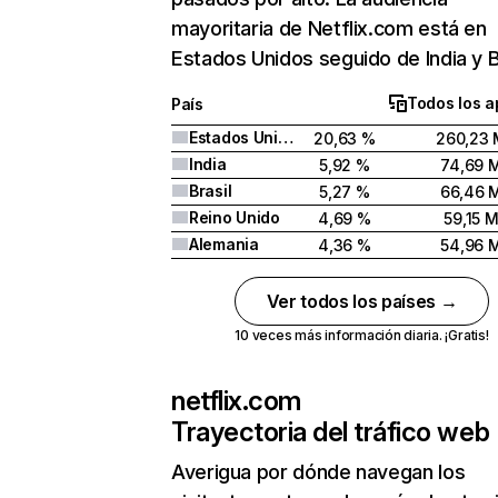
mayoritaria de Netflix.com está en
Estados Unidos seguido de India y Br
Todos los a
País
Estados Unidos
20,63 %
260,23 
India
5,92 %
74,69 
Brasil
5,27 %
66,46 
Reino Unido
4,69 %
59,15 
Alemania
4,36 %
54,96 
Ver todos los países →
10 veces más información diaria. ¡Gratis!
netflix.com
Trayectoria del tráfico web
Averigua por dónde navegan los