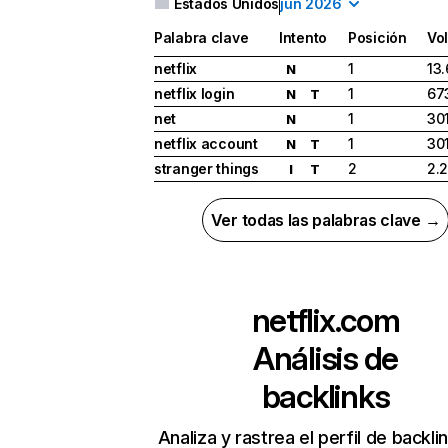
Estados Unidos
jun 2026
Palabra clave
Intento
Posición
Vo
netflix
1
13
N
netflix login
1
67
N
T
net
1
30
N
netflix account
1
30
N
T
stranger things
2
2.
I
T
Ver todas las palabras clave →
netflix.com
Análisis de
backlinks
Analiza y rastrea el perfil de backli