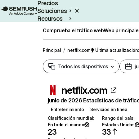
Precios
Soluciones
Recursos
Empresas
Comprueba el tráfico web
Web principale
Principal
/
netflix.com
Última actualización:
Todos los dispositivos
j
netflix.com
junio de 2026 Estadísticas de tráfic
Entretenimiento
Servicios en línea
Clasificación mundial
:
Rango del país
:
En todo el mundo
Estados Unidos
23
33