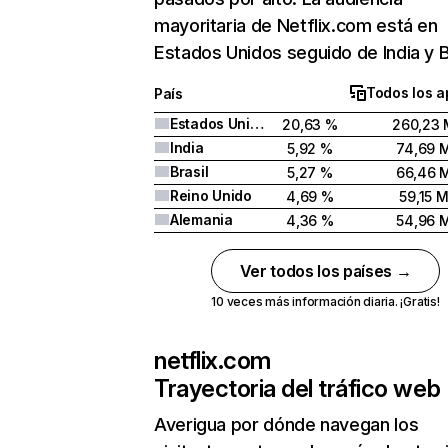
mayoritaria de Netflix.com está en
Estados Unidos seguido de India y Br
Todos los a
País
Estados Unidos
20,63 %
260,23 
India
5,92 %
74,69 
Brasil
5,27 %
66,46 
Reino Unido
4,69 %
59,15 
Alemania
4,36 %
54,96 
Ver todos los países →
10 veces más información diaria. ¡Gratis!
netflix.com
Trayectoria del tráfico web
Averigua por dónde navegan los