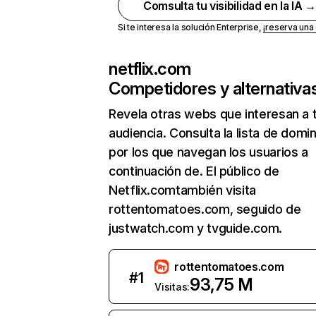
Comsulta tu visibilidad en la IA 
Si te interesa la solución Enterprise,
¡reserva un
netflix.com
Competidores y alternativa
Revela otras webs que interesan a 
audiencia. Consulta la lista de domi
por los que navegan los usuarios a
continuación de. El público de
Netflix.comtambién visita
rottentomatoes.com, seguido de
justwatch.com y tvguide.com.
rottentomatoes.com
#
1
93,75 M
Visitas: