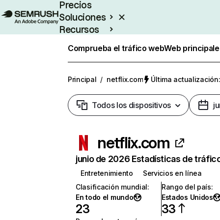
Precios
Soluciones
Recursos
Empresas
Comprueba el tráfico web
Web principale
Principal
/
netflix.com
Última actualización:
Todos los dispositivos
j
netflix.com
junio de 2026 Estadísticas de tráfic
Entretenimiento
Servicios en línea
Clasificación mundial
:
Rango del país
:
En todo el mundo
Estados Unidos
23
33