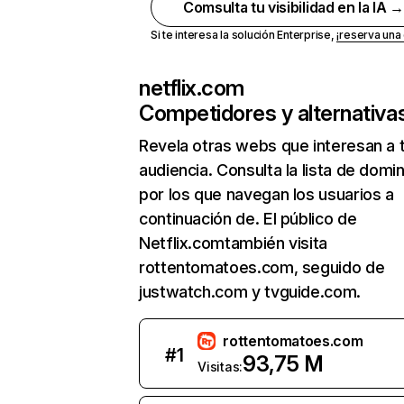
Comsulta tu visibilidad en la IA 
Si te interesa la solución Enterprise,
¡reserva un
netflix.com
Competidores y alternativa
Revela otras webs que interesan a 
audiencia. Consulta la lista de domi
por los que navegan los usuarios a
continuación de. El público de
Netflix.comtambién visita
rottentomatoes.com, seguido de
justwatch.com y tvguide.com.
rottentomatoes.com
#
1
93,75 M
Visitas: