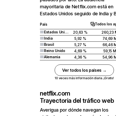
mayoritaria de Netflix.com está en
Estados Unidos seguido de India y Br
Todos los a
País
Estados Unidos
20,63 %
260,23 
India
5,92 %
74,69 
Brasil
5,27 %
66,46 
Reino Unido
4,69 %
59,15 
Alemania
4,36 %
54,96 
Ver todos los países →
10 veces más información diaria. ¡Gratis!
netflix.com
Trayectoria del tráfico web
Averigua por dónde navegan los