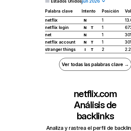
Estados Unidos
jun 2026
Palabra clave
Intento
Posición
Vo
netflix
1
13
N
netflix login
1
67
N
T
net
1
30
N
netflix account
1
30
N
T
stranger things
2
2.
I
T
Ver todas las palabras clave →
netflix.com
Análisis de
backlinks
Analiza y rastrea el perfil de backli