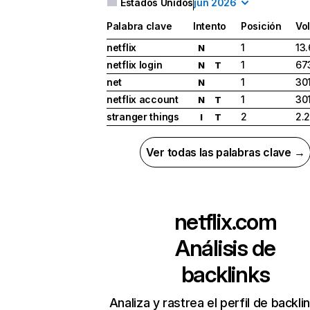
Estados Unidos
jun 2026
Palabra clave
Intento
Posición
Vo
netflix
1
13
N
netflix login
1
67
N
T
net
1
30
N
netflix account
1
30
N
T
stranger things
2
2.
I
T
Ver todas las palabras clave →
netflix.com
Análisis de
backlinks
Analiza y rastrea el perfil de backli