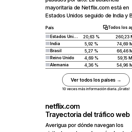
mayoritaria de Netflix.com está en
Estados Unidos seguido de India y Br
Todos los a
País
Estados Unidos
20,63 %
260,23 
India
5,92 %
74,69 
Brasil
5,27 %
66,46 
Reino Unido
4,69 %
59,15 
Alemania
4,36 %
54,96 
Ver todos los países →
10 veces más información diaria. ¡Gratis!
netflix.com
Trayectoria del tráfico web
Averigua por dónde navegan los