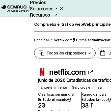
Precios
Soluciones
Recursos
Empresas
Comprueba el tráfico web
Web principale
Principal
/
netflix.com
Última actualización:
Todos los dispositivos
j
netflix.com
junio de 2026 Estadísticas de tráfic
Entretenimiento
Servicios en línea
Clasificación mundial
:
Rango del país
:
En todo el mundo
Estados Unidos
23
33