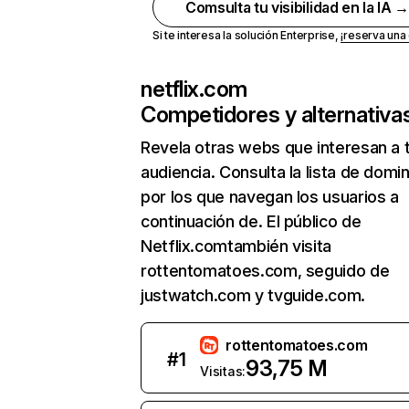
Comsulta tu visibilidad en la IA 
Si te interesa la solución Enterprise,
¡reserva un
netflix.com
Competidores y alternativa
Revela otras webs que interesan a 
audiencia. Consulta la lista de domi
por los que navegan los usuarios a
continuación de. El público de
Netflix.comtambién visita
rottentomatoes.com, seguido de
justwatch.com y tvguide.com.
rottentomatoes.com
#
1
93,75 M
Visitas: