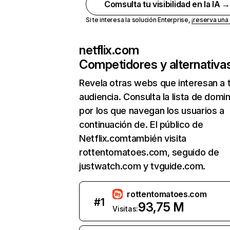
Comsulta tu visibilidad en la IA 
Si te interesa la solución Enterprise,
¡reserva un
netflix.com
Competidores y alternativa
Revela otras webs que interesan a 
audiencia. Consulta la lista de domi
por los que navegan los usuarios a
continuación de. El público de
Netflix.comtambién visita
rottentomatoes.com, seguido de
justwatch.com y tvguide.com.
rottentomatoes.com
#
1
93,75 M
Visitas: