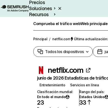
Precios
Soluciones
Recursos
Empresas
Comprueba el tráfico web
Web principale
Principal
/
netflix.com
Última actualización:
Todos los dispositivos
j
netflix.com
junio de 2026 Estadísticas de tráfic
Entretenimiento
Servicios en línea
Clasificación mundial
:
Rango del país
:
En todo el mundo
Estados Unidos
23
33