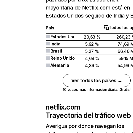
mayoritaria de Netflix.com está en
Estados Unidos seguido de India y Br
Todos los a
País
Estados Unidos
20,63 %
260,23 
India
5,92 %
74,69 
Brasil
5,27 %
66,46 
Reino Unido
4,69 %
59,15 
Alemania
4,36 %
54,96 
Ver todos los países →
10 veces más información diaria. ¡Gratis!
netflix.com
Trayectoria del tráfico web
Averigua por dónde navegan los