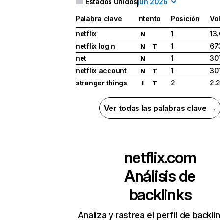
Estados Unidos
jun 2026
Palabra clave
Intento
Posición
Vo
netflix
1
13
N
netflix login
1
67
N
T
net
1
30
N
netflix account
1
30
N
T
stranger things
2
2.
I
T
Ver todas las palabras clave →
netflix.com
Análisis de
backlinks
Analiza y rastrea el perfil de backli