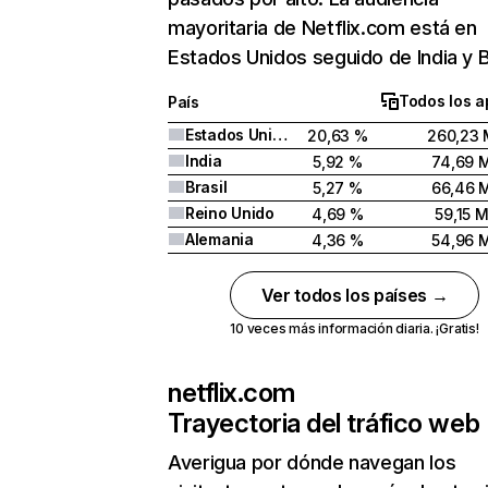
mayoritaria de Netflix.com está en
Estados Unidos seguido de India y Br
Todos los a
País
Estados Unidos
20,63 %
260,23 
India
5,92 %
74,69 
Brasil
5,27 %
66,46 
Reino Unido
4,69 %
59,15 
Alemania
4,36 %
54,96 
Ver todos los países →
10 veces más información diaria. ¡Gratis!
netflix.com
Trayectoria del tráfico web
Averigua por dónde navegan los