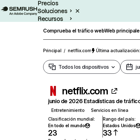
Precios
Soluciones
Recursos
Empresas
Comprueba el tráfico web
Web principale
Principal
/
netflix.com
Última actualización:
Todos los dispositivos
j
netflix.com
junio de 2026 Estadísticas de tráfic
Entretenimiento
Servicios en línea
Clasificación mundial
:
Rango del país
:
En todo el mundo
Estados Unidos
23
33