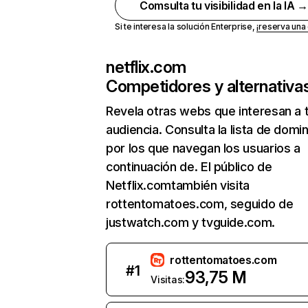
Comsulta tu visibilidad en la IA 
Si te interesa la solución Enterprise,
¡reserva un
netflix.com
Competidores y alternativa
Revela otras webs que interesan a 
audiencia. Consulta la lista de domi
por los que navegan los usuarios a
continuación de. El público de
Netflix.comtambién visita
rottentomatoes.com, seguido de
justwatch.com y tvguide.com.
rottentomatoes.com
#
1
93,75 M
Visitas: