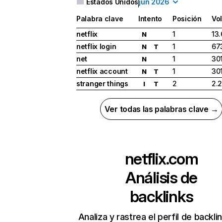
Estados Unidos
jun 2026
Palabra clave
Intento
Posición
Vo
netflix
1
13
N
netflix login
1
67
N
T
net
1
30
N
netflix account
1
30
N
T
stranger things
2
2.
I
T
Ver todas las palabras clave →
netflix.com
Análisis de
backlinks
Analiza y rastrea el perfil de backli