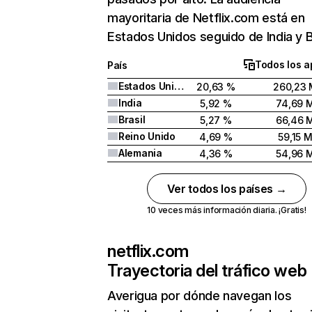
mayoritaria de Netflix.com está en
Estados Unidos seguido de India y Br
Todos los a
País
Estados Unidos
20,63 %
260,23 
India
5,92 %
74,69 
Brasil
5,27 %
66,46 
Reino Unido
4,69 %
59,15 
Alemania
4,36 %
54,96 
Ver todos los países →
10 veces más información diaria. ¡Gratis!
netflix.com
Trayectoria del tráfico web
Averigua por dónde navegan los