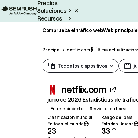
Precios
Soluciones
Recursos
Empresas
Comprueba el tráfico web
Web principale
Principal
/
netflix.com
Última actualización:
Todos los dispositivos
j
netflix.com
junio de 2026 Estadísticas de tráfic
Entretenimiento
Servicios en línea
Clasificación mundial
:
Rango del país
:
En todo el mundo
Estados Unidos
23
33