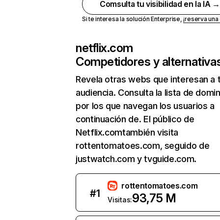
Comsulta tu visibilidad en la IA 
Si te interesa la solución Enterprise,
¡reserva un
netflix.com
Competidores y alternativa
Revela otras webs que interesan a 
audiencia. Consulta la lista de domi
por los que navegan los usuarios a
continuación de. El público de
Netflix.comtambién visita
rottentomatoes.com, seguido de
justwatch.com y tvguide.com.
rottentomatoes.com
#
1
93,75 M
Visitas: