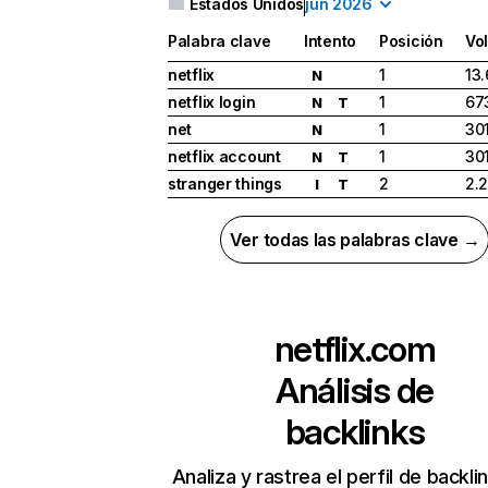
Estados Unidos
jun 2026
Palabra clave
Intento
Posición
Vo
netflix
1
13
N
netflix login
1
67
N
T
net
1
30
N
netflix account
1
30
N
T
stranger things
2
2.
I
T
Ver todas las palabras clave →
netflix.com
Análisis de
backlinks
Analiza y rastrea el perfil de backli