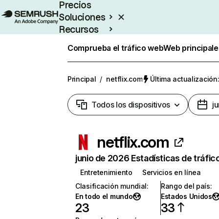
Precios
Soluciones
Recursos
Empresas
Comprueba el tráfico web
Web principale
Principal
/
netflix.com
Última actualización:
Todos los dispositivos
j
netflix.com
junio de 2026 Estadísticas de tráfic
Entretenimiento
Servicios en línea
Clasificación mundial
:
Rango del país
:
En todo el mundo
Estados Unidos
23
33