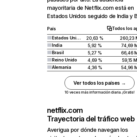
mayoritaria de Netflix.com está en
Estados Unidos seguido de India y Br
Todos los a
País
Estados Unidos
20,63 %
260,23 
India
5,92 %
74,69 
Brasil
5,27 %
66,46 
Reino Unido
4,69 %
59,15 
Alemania
4,36 %
54,96 
Ver todos los países →
10 veces más información diaria. ¡Gratis!
netflix.com
Trayectoria del tráfico web
Averigua por dónde navegan los