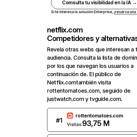
Comsulta tu visibilidad en la IA 
Si te interesa la solución Enterprise,
¡reserva un
netflix.com
Competidores y alternativa
Revela otras webs que interesan a 
audiencia. Consulta la lista de domi
por los que navegan los usuarios a
continuación de. El público de
Netflix.comtambién visita
rottentomatoes.com, seguido de
justwatch.com y tvguide.com.
rottentomatoes.com
#
1
93,75 M
Visitas: