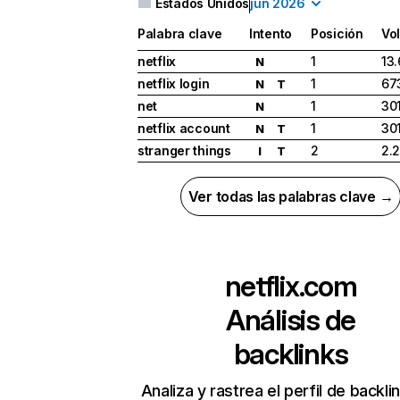
Estados Unidos
jun 2026
Palabra clave
Intento
Posición
Vo
netflix
1
13
N
netflix login
1
67
N
T
net
1
30
N
netflix account
1
30
N
T
stranger things
2
2.
I
T
Ver todas las palabras clave →
netflix.com
Análisis de
backlinks
Analiza y rastrea el perfil de backli