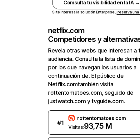
Comsulta tu visibilidad en la IA 
Si te interesa la solución Enterprise,
¡reserva un
netflix.com
Competidores y alternativa
Revela otras webs que interesan a 
audiencia. Consulta la lista de domi
por los que navegan los usuarios a
continuación de. El público de
Netflix.comtambién visita
rottentomatoes.com, seguido de
justwatch.com y tvguide.com.
rottentomatoes.com
#
1
93,75 M
Visitas: