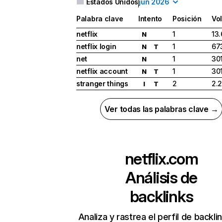
Estados Unidos
jun 2026
Palabra clave
Intento
Posición
Vo
netflix
1
13
N
netflix login
1
67
N
T
net
1
30
N
netflix account
1
30
N
T
stranger things
2
2.
I
T
Ver todas las palabras clave →
netflix.com
Análisis de
backlinks
Analiza y rastrea el perfil de backli