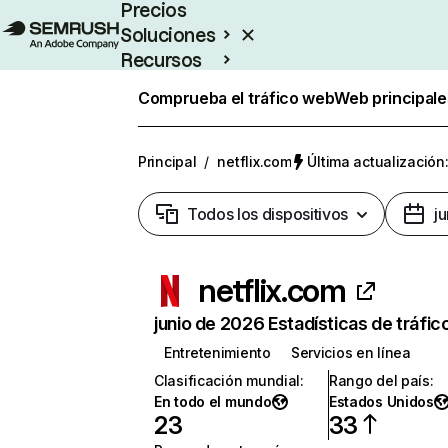
Precios
Soluciones
Recursos
Empresas
Comprueba el tráfico web
Web principale
Principal
/
netflix.com
Última actualización:
Todos los dispositivos
j
netflix.com
junio de 2026 Estadísticas de tráfic
Entretenimiento
Servicios en línea
Clasificación mundial
:
Rango del país
:
En todo el mundo
Estados Unidos
23
33