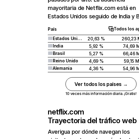
mayoritaria de Netflix.com está en
Estados Unidos seguido de India y Br
Todos los a
País
Estados Unidos
20,63 %
260,23 
India
5,92 %
74,69 
Brasil
5,27 %
66,46 
Reino Unido
4,69 %
59,15 
Alemania
4,36 %
54,96 
Ver todos los países →
10 veces más información diaria. ¡Gratis!
netflix.com
Trayectoria del tráfico web
Averigua por dónde navegan los