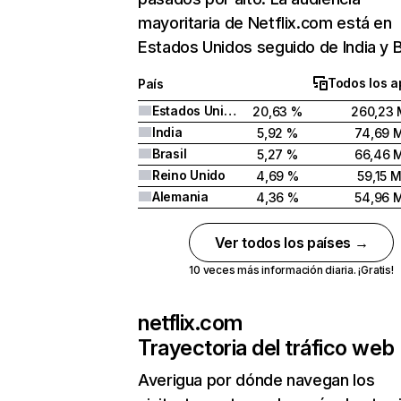
mayoritaria de Netflix.com está en
Estados Unidos seguido de India y Br
Todos los a
País
Estados Unidos
20,63 %
260,23 
India
5,92 %
74,69 
Brasil
5,27 %
66,46 
Reino Unido
4,69 %
59,15 
Alemania
4,36 %
54,96 
Ver todos los países →
10 veces más información diaria. ¡Gratis!
netflix.com
Trayectoria del tráfico web
Averigua por dónde navegan los