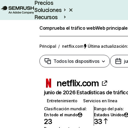
Precios
Soluciones
Recursos
Empresas
Comprueba el tráfico web
Web principale
Principal
/
netflix.com
Última actualización:
Todos los dispositivos
j
netflix.com
junio de 2026 Estadísticas de tráfic
Entretenimiento
Servicios en línea
Clasificación mundial
:
Rango del país
:
En todo el mundo
Estados Unidos
23
33