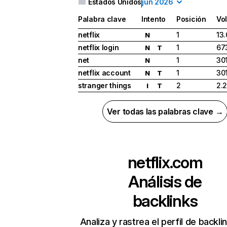
Estados Unidos
jun 2026
Palabra clave
Intento
Posición
Vo
netflix
1
13
N
netflix login
1
67
N
T
net
1
30
N
netflix account
1
30
N
T
stranger things
2
2.
I
T
Ver todas las palabras clave →
netflix.com
Análisis de
backlinks
Analiza y rastrea el perfil de backli