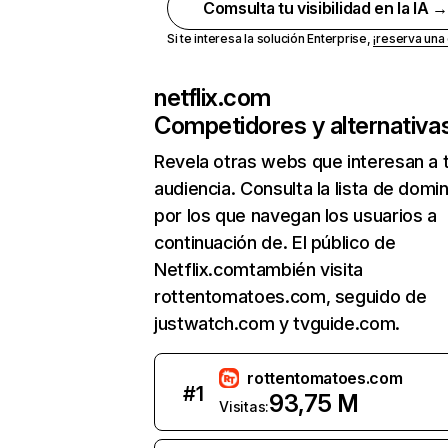
Comsulta tu visibilidad en la IA 
Si te interesa la solución Enterprise,
¡reserva un
netflix.com
Competidores y alternativa
Revela otras webs que interesan a 
audiencia. Consulta la lista de domi
por los que navegan los usuarios a
continuación de. El público de
Netflix.comtambién visita
rottentomatoes.com, seguido de
justwatch.com y tvguide.com.
rottentomatoes.com
#
1
93,75 M
Visitas: