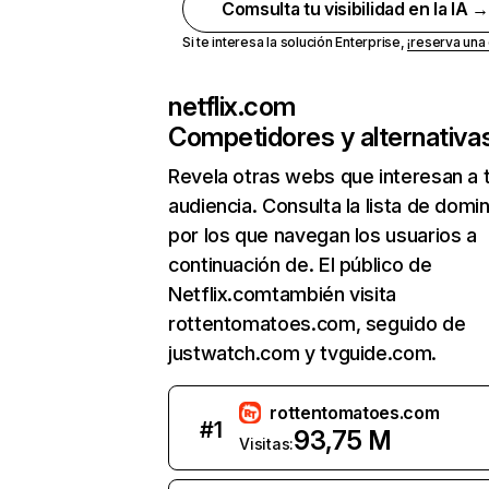
Comsulta tu visibilidad en la IA 
Si te interesa la solución Enterprise,
¡reserva un
netflix.com
Competidores y alternativa
Revela otras webs que interesan a 
audiencia. Consulta la lista de domi
por los que navegan los usuarios a
continuación de. El público de
Netflix.comtambién visita
rottentomatoes.com, seguido de
justwatch.com y tvguide.com.
rottentomatoes.com
#
1
93,75 M
Visitas: