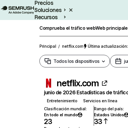
Precios
Soluciones
Recursos
Empresas
Comprueba el tráfico web
Web principale
Principal
/
netflix.com
Última actualización:
Todos los dispositivos
j
netflix.com
junio de 2026 Estadísticas de tráfic
Entretenimiento
Servicios en línea
Clasificación mundial
:
Rango del país
:
En todo el mundo
Estados Unidos
23
33