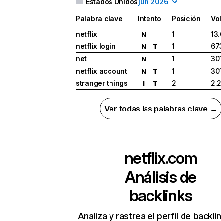
Estados Unidos
jun 2026
Palabra clave
Intento
Posición
Vo
netflix
1
13
N
netflix login
1
67
N
T
net
1
30
N
netflix account
1
30
N
T
stranger things
2
2.
I
T
Ver todas las palabras clave →
netflix.com
Análisis de
backlinks
Analiza y rastrea el perfil de backli