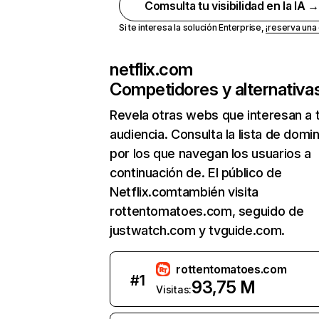
Comsulta tu visibilidad en la IA 
Si te interesa la solución Enterprise,
¡reserva un
netflix.com
Competidores y alternativa
Revela otras webs que interesan a 
audiencia. Consulta la lista de domi
por los que navegan los usuarios a
continuación de. El público de
Netflix.comtambién visita
rottentomatoes.com, seguido de
justwatch.com y tvguide.com.
rottentomatoes.com
#
1
93,75 M
Visitas: