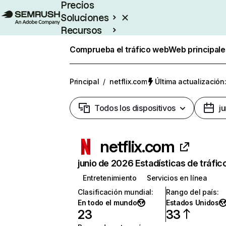
Precios
Soluciones
Recursos
Empresas
Comprueba el tráfico web
Web principale
Principal
/
netflix.com
Última actualización:
Todos los dispositivos
j
netflix.com
junio de 2026 Estadísticas de tráfic
Entretenimiento
Servicios en línea
Clasificación mundial
:
Rango del país
:
En todo el mundo
Estados Unidos
23
33