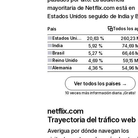
mayoritaria de Netflix.com está en
Estados Unidos seguido de India y Br
Todos los a
País
Estados Unidos
20,63 %
260,23 
India
5,92 %
74,69 
Brasil
5,27 %
66,46 
Reino Unido
4,69 %
59,15 
Alemania
4,36 %
54,96 
Ver todos los países →
10 veces más información diaria. ¡Gratis!
netflix.com
Trayectoria del tráfico web
Averigua por dónde navegan los