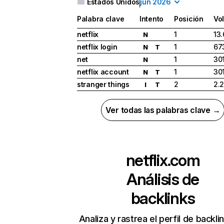
Estados Unidos
jun 2026
Palabra clave
Intento
Posición
Vo
netflix
1
13
N
netflix login
1
67
N
T
net
1
30
N
netflix account
1
30
N
T
stranger things
2
2.
I
T
Ver todas las palabras clave →
netflix.com
Análisis de
backlinks
Analiza y rastrea el perfil de backli