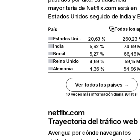
mayoritaria de Netflix.com está en
Estados Unidos seguido de India y Br
Todos los a
País
Estados Unidos
20,63 %
260,23 
India
5,92 %
74,69 
Brasil
5,27 %
66,46 
Reino Unido
4,69 %
59,15 
Alemania
4,36 %
54,96 
Ver todos los países →
10 veces más información diaria. ¡Gratis!
netflix.com
Trayectoria del tráfico web
Averigua por dónde navegan los