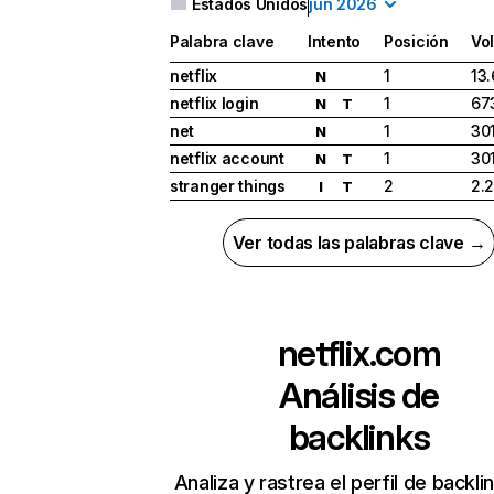
Estados Unidos
jun 2026
Palabra clave
Intento
Posición
Vo
netflix
1
13
N
netflix login
1
67
N
T
net
1
30
N
netflix account
1
30
N
T
stranger things
2
2.
I
T
Ver todas las palabras clave →
netflix.com
Análisis de
backlinks
Analiza y rastrea el perfil de backli