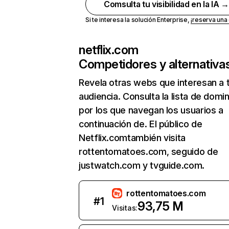
Comsulta tu visibilidad en la IA 
Si te interesa la solución Enterprise,
¡reserva un
netflix.com
Competidores y alternativa
Revela otras webs que interesan a 
audiencia. Consulta la lista de domi
por los que navegan los usuarios a
continuación de. El público de
Netflix.comtambién visita
rottentomatoes.com, seguido de
justwatch.com y tvguide.com.
rottentomatoes.com
#
1
93,75 M
Visitas: