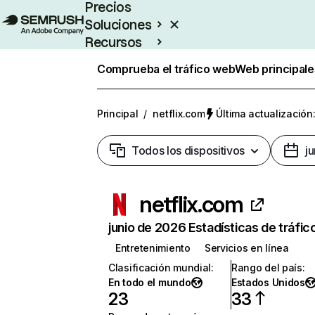
Precios
Soluciones
Recursos
Empresas
Comprueba el tráfico web
Web principale
Principal
/
netflix.com
Última actualización:
Todos los dispositivos
j
netflix.com
junio de 2026 Estadísticas de tráfic
Entretenimiento
Servicios en línea
Clasificación mundial
:
Rango del país
:
En todo el mundo
Estados Unidos
23
33