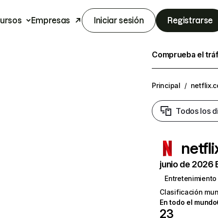
ursos
Empresas
Iniciar sesión
Registrarse
Comprueba el trá
Principal
/
netflix.
Todos los d
netfl
junio de 2026 
Entretenimiento
Clasificación mun
En todo el mundo
23