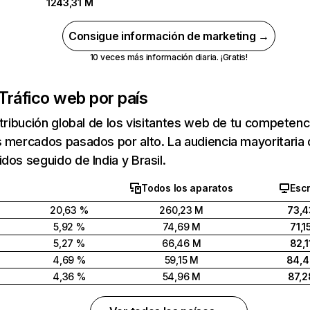
1243,31 M
Consigue información de marketing →
10 veces más información diaria. ¡Gratis!
Tráfico web por país
stribución global de los visitantes web de tu competen
 mercados pasados por alto. La audiencia mayoritaria 
dos seguido de India y Brasil.
Todos los aparatos
Escr
20,63 %
260,23 M
73,4
5,92 %
74,69 M
71,1
5,27 %
66,46 M
82,1
4,69 %
59,15 M
84,
4,36 %
54,96 M
87,2