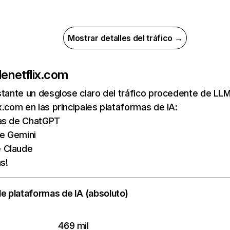
Mostrar detalles del tráfico →
de
netflix.com
nstante un desglose claro del tráfico procedente de 
x.com en las principales plataformas de IA:
tas de ChatGPT
de Gemini
e Claude
s!
e plataformas de IA (absoluto)
469 mil