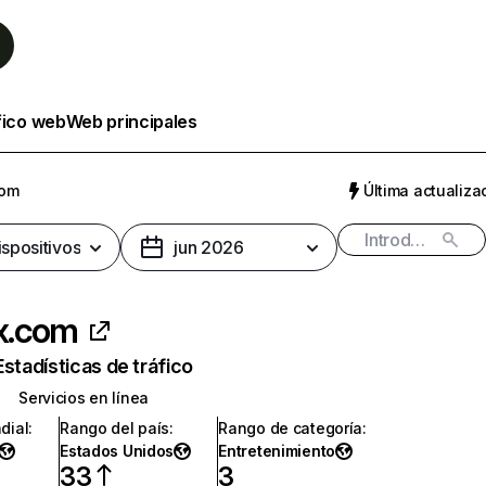
fico web
Web principales
com
Última actualizac
ispositivos
jun 2026
ix.com
Estadísticas de tráfico
Servicios en línea
dial
:
Rango del país
:
Rango de categoría
:
Estados Unidos
Entretenimiento
33
3