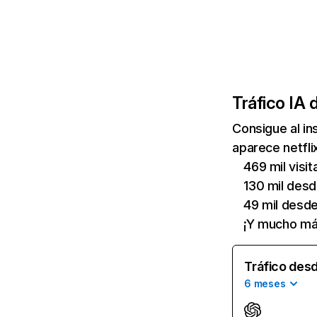
Tráfico IA 
Consigue al i
aparece netfli
469 mil visi
130 mil des
49 mil desd
¡Y mucho má
Tráfico desd
6 meses