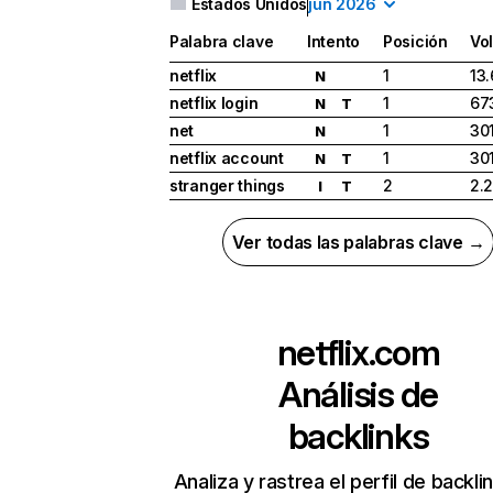
Estados Unidos
jun 2026
Palabra clave
Intento
Posición
Vo
netflix
1
13
N
netflix login
1
67
N
T
net
1
30
N
netflix account
1
30
N
T
stranger things
2
2.
I
T
Ver todas las palabras clave →
netflix.com
Análisis de
backlinks
Analiza y rastrea el perfil de backli