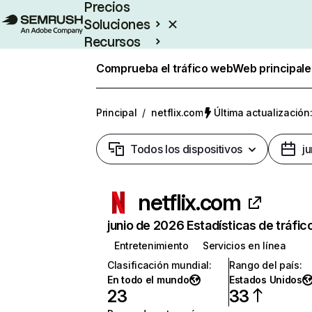
Precios
Soluciones
Recursos
Empresas
Comprueba el tráfico web
Web principale
Principal
/
netflix.com
Última actualización:
Todos los dispositivos
j
netflix.com
junio de 2026 Estadísticas de tráfic
Entretenimiento
Servicios en línea
Clasificación mundial
:
Rango del país
:
En todo el mundo
Estados Unidos
23
33