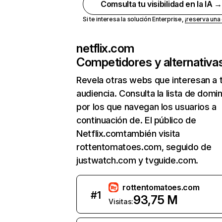
Comsulta tu visibilidad en la IA 
Si te interesa la solución Enterprise,
¡reserva un
netflix.com
Competidores y alternativa
Revela otras webs que interesan a 
audiencia. Consulta la lista de domi
por los que navegan los usuarios a
continuación de. El público de
Netflix.comtambién visita
rottentomatoes.com, seguido de
justwatch.com y tvguide.com.
rottentomatoes.com
#
1
93,75 M
Visitas: