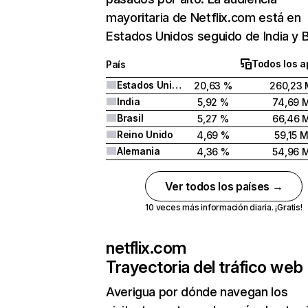
mayoritaria de Netflix.com está en
Estados Unidos seguido de India y Br
Todos los a
País
Estados Unidos
20,63 %
260,23 
India
5,92 %
74,69 
Brasil
5,27 %
66,46 
Reino Unido
4,69 %
59,15 
Alemania
4,36 %
54,96 
Ver todos los países →
10 veces más información diaria. ¡Gratis!
netflix.com
Trayectoria del tráfico web
Averigua por dónde navegan los