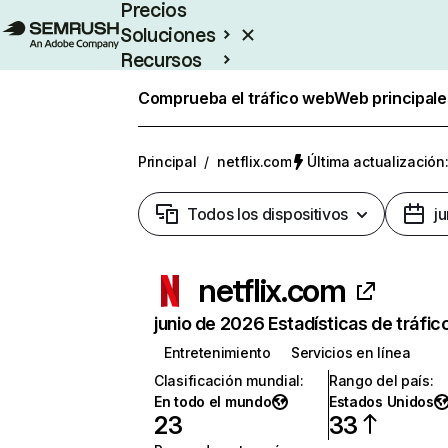
Precios
Soluciones
Recursos
Empresas
Comprueba el tráfico web
Web principale
Principal
/
netflix.com
Última actualización:
Todos los dispositivos
j
netflix.com
junio de 2026 Estadísticas de tráfic
Entretenimiento
Servicios en línea
Clasificación mundial
:
Rango del país
:
En todo el mundo
Estados Unidos
23
33