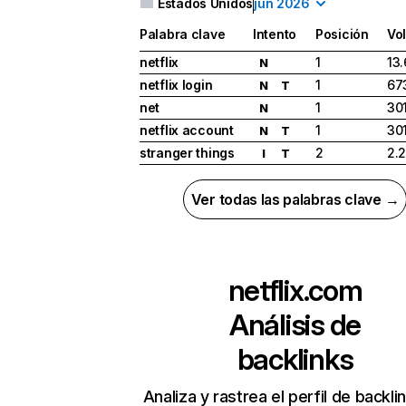
Estados Unidos
jun 2026
Palabra clave
Intento
Posición
Vo
netflix
1
13
N
netflix login
1
67
N
T
net
1
30
N
netflix account
1
30
N
T
stranger things
2
2.
I
T
Ver todas las palabras clave →
netflix.com
Análisis de
backlinks
Analiza y rastrea el perfil de backli