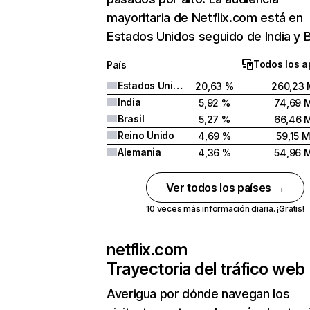
mayoritaria de Netflix.com está en
Estados Unidos seguido de India y Br
Todos los a
País
Estados Unidos
20,63 %
260,23 
India
5,92 %
74,69 
Brasil
5,27 %
66,46 
Reino Unido
4,69 %
59,15 
Alemania
4,36 %
54,96 
Ver todos los países →
10 veces más información diaria. ¡Gratis!
netflix.com
Trayectoria del tráfico web
Averigua por dónde navegan los