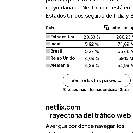
mayoritaria de Netflix.com está en
Estados Unidos seguido de India y Br
Todos los a
País
Estados Unidos
20,63 %
260,23 
India
5,92 %
74,69 
Brasil
5,27 %
66,46 
Reino Unido
4,69 %
59,15 
Alemania
4,36 %
54,96 
Ver todos los países →
10 veces más información diaria. ¡Gratis!
netflix.com
Trayectoria del tráfico web
Averigua por dónde navegan los