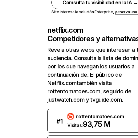
Comsulta tu visibilidad en la IA 
Si te interesa la solución Enterprise,
¡reserva un
netflix.com
Competidores y alternativa
Revela otras webs que interesan a 
audiencia. Consulta la lista de domi
por los que navegan los usuarios a
continuación de. El público de
Netflix.comtambién visita
rottentomatoes.com, seguido de
justwatch.com y tvguide.com.
rottentomatoes.com
#
1
93,75 M
Visitas: