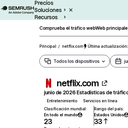
Precios
Soluciones
Recursos
Empresas
Comprueba el tráfico web
Web principale
Principal
/
netflix.com
Última actualización:
Todos los dispositivos
j
netflix.com
junio de 2026 Estadísticas de tráfic
Entretenimiento
Servicios en línea
Clasificación mundial
:
Rango del país
:
En todo el mundo
Estados Unidos
23
33