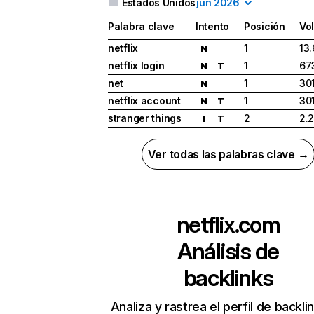
Estados Unidos
jun 2026
Palabra clave
Intento
Posición
Vo
netflix
1
13
N
netflix login
1
67
N
T
net
1
30
N
netflix account
1
30
N
T
stranger things
2
2.
I
T
Ver todas las palabras clave →
netflix.com
Análisis de
backlinks
Analiza y rastrea el perfil de backli