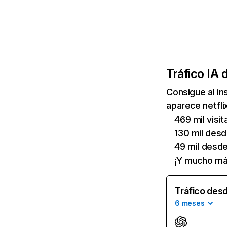
Tráfico IA 
Consigue al i
aparece netfli
469 mil visi
130 mil des
49 mil desd
¡Y mucho má
Tráfico desd
6 meses