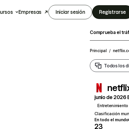
ursos
Empresas
Iniciar sesión
Registrarse
Comprueba el trá
Principal
/
netflix.
Todos los d
netfl
junio de 2026 
Entretenimiento
Clasificación mun
En todo el mundo
23