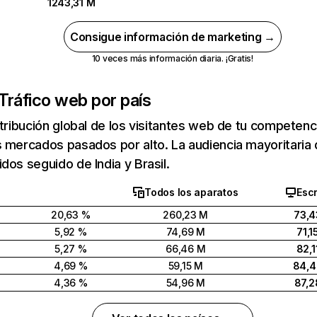
1243,31 M
Consigue información de marketing →
10 veces más información diaria. ¡Gratis!
Tráfico web por país
stribución global de los visitantes web de tu competen
 mercados pasados por alto. La audiencia mayoritaria 
dos seguido de India y Brasil.
Todos los aparatos
Escr
20,63 %
260,23 M
73,4
5,92 %
74,69 M
71,1
5,27 %
66,46 M
82,1
4,69 %
59,15 M
84,
4,36 %
54,96 M
87,2