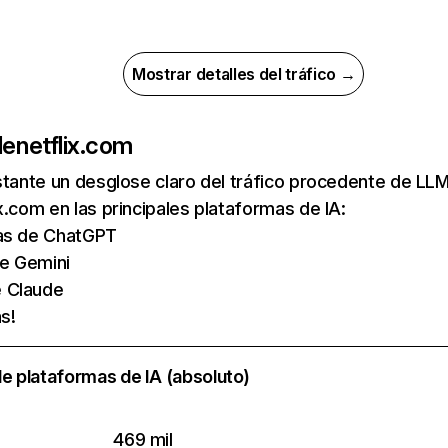
Mostrar detalles del tráfico →
de
netflix.com
nstante un desglose claro del tráfico procedente de 
x.com en las principales plataformas de IA:
tas de ChatGPT
de Gemini
e Claude
s!
e plataformas de IA (absoluto)
469 mil