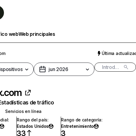
fico web
Web principales
com
Última actualizac
ispositivos
jun 2026
ix.com
Estadísticas de tráfico
Servicios en línea
dial
:
Rango del país
:
Rango de categoría
:
Estados Unidos
Entretenimiento
33
3