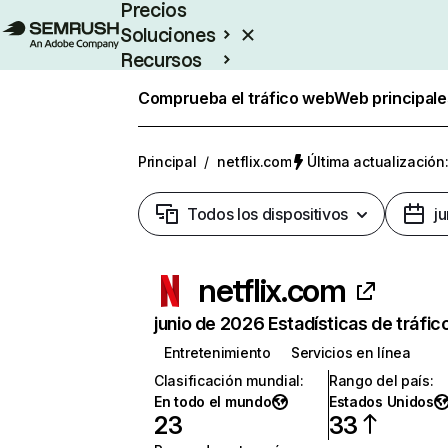
Precios
Soluciones
Recursos
Empresas
Comprueba el tráfico web
Web principale
Principal
/
netflix.com
Última actualización:
Todos los dispositivos
j
netflix.com
junio de 2026 Estadísticas de tráfic
Entretenimiento
Servicios en línea
Clasificación mundial
:
Rango del país
:
En todo el mundo
Estados Unidos
23
33