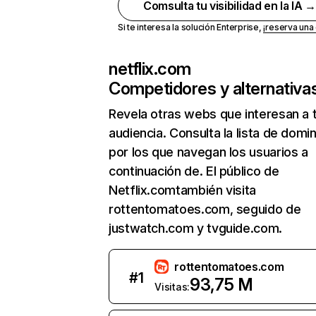
Comsulta tu visibilidad en la IA 
Si te interesa la solución Enterprise,
¡reserva un
netflix.com
Competidores y alternativa
Revela otras webs que interesan a 
audiencia. Consulta la lista de domi
por los que navegan los usuarios a
continuación de. El público de
Netflix.comtambién visita
rottentomatoes.com, seguido de
justwatch.com y tvguide.com.
rottentomatoes.com
#
1
93,75 M
Visitas: