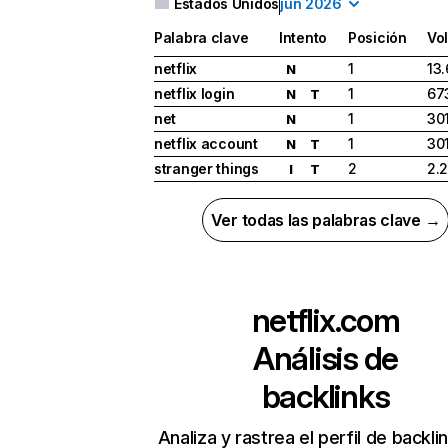
Estados Unidos
jun 2026
Palabra clave
Intento
Posición
Vo
netflix
1
13
N
netflix login
1
67
N
T
net
1
30
N
netflix account
1
30
N
T
stranger things
2
2.
I
T
Ver todas las palabras clave →
netflix.com
Análisis de
backlinks
Analiza y rastrea el perfil de backli