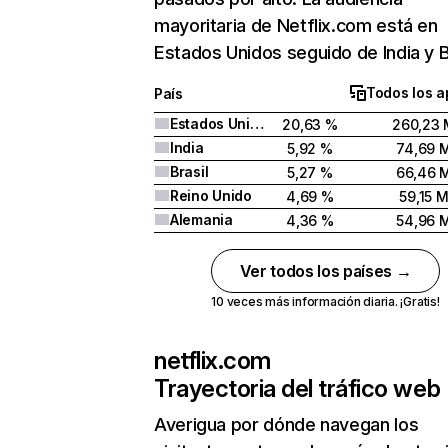
mayoritaria de Netflix.com está en
Estados Unidos seguido de India y Br
Todos los a
País
Estados Unidos
20,63 %
260,23 
India
5,92 %
74,69 
Brasil
5,27 %
66,46 
Reino Unido
4,69 %
59,15 
Alemania
4,36 %
54,96 
Ver todos los países →
10 veces más información diaria. ¡Gratis!
netflix.com
Trayectoria del tráfico web
Averigua por dónde navegan los